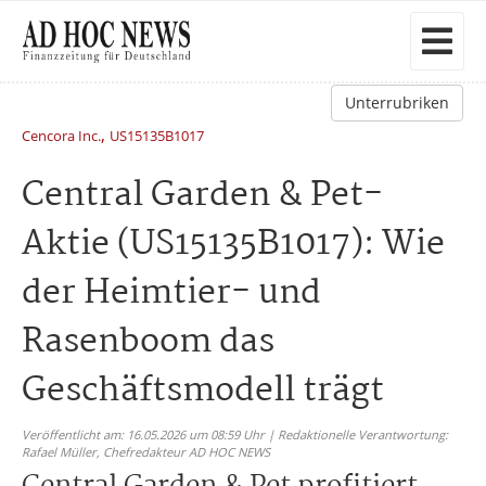
Unterrubriken
,
Cencora Inc.
US15135B1017
Central Garden & Pet-
Aktie (US15135B1017): Wie
der Heimtier- und
Rasenboom das
Geschäftsmodell trägt
Veröffentlicht am: 16.05.2026 um 08:59 Uhr | Redaktionelle Verantwortung:
Rafael Müller,
Chefredakteur AD HOC NEWS