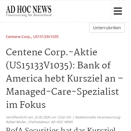
Unterrubriken
,
Centene Corp.
US15133V1035
Centene Corp.-Aktie
(US15133V1035): Bank of
America hebt Kursziel an –
Managed-Care-Spezialist
im Fokus
Veröffentlicht am: 22.05.2026 um 12:02 Uhr | Redaktionelle Verantwortung:
Rafael Müller,
Chefredakteur AD HOC NEWS