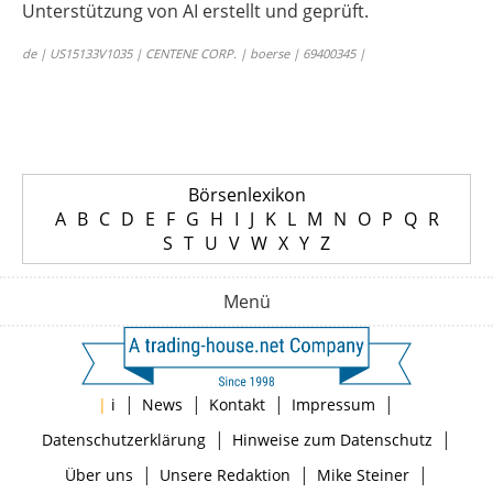
Unterstützung von AI erstellt und geprüft.
de | US15133V1035 | CENTENE CORP. | boerse | 69400345 |
Börsenlexikon
A
B
C
D
E
F
G
H
I
J
K
L
M
N
O
P
Q
R
S
T
U
V
W
X
Y
Z
Menü
|
|
|
|
|
i
News
Kontakt
Impressum
|
|
Datenschutzerklärung
Hinweise zum Datenschutz
|
|
|
Über uns
Unsere Redaktion
Mike Steiner