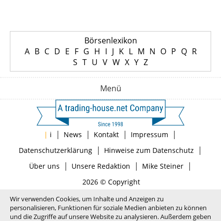
Börsenlexikon
A
B
C
D
E
F
G
H
I
J
K
L
M
N
O
P
Q
R
S
T
U
V
W
X
Y
Z
Menü
|
|
|
|
|
i
News
Kontakt
Impressum
|
|
Datenschutzerklärung
Hinweise zum Datenschutz
|
|
|
Über uns
Unsere Redaktion
Mike Steiner
2026 © Copyright
Wir verwenden Cookies, um Inhalte und Anzeigen zu
personalisieren, Funktionen für soziale Medien anbieten zu können
und die Zugriffe auf unsere Website zu analysieren. Außerdem geben