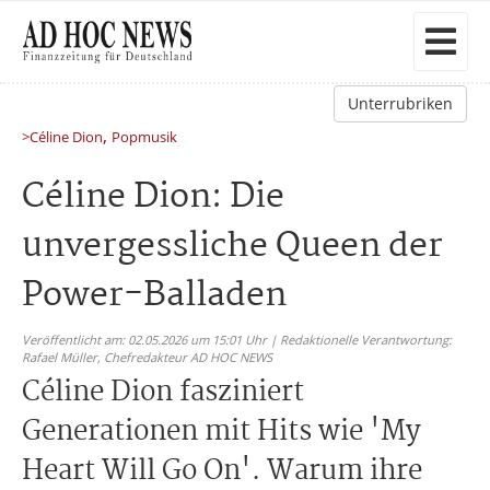
Unterrubriken
,
>Céline Dion
Popmusik
Céline Dion: Die
unvergessliche Queen der
Power-Balladen
Veröffentlicht am: 02.05.2026 um 15:01 Uhr | Redaktionelle Verantwortung:
Rafael Müller,
Chefredakteur AD HOC NEWS
Céline Dion fasziniert
Generationen mit Hits wie 'My
Heart Will Go On'. Warum ihre