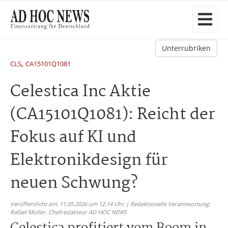
Unterrubriken
,
CLS
CA15101Q1081
Celestica Inc Aktie
(CA15101Q1081): Reicht der
Fokus auf KI und
Elektronikdesign für
neuen Schwung?
Veröffentlicht am: 11.05.2026 um 12:14 Uhr | Redaktionelle Verantwortung:
Rafael Müller,
Chefredakteur AD HOC NEWS