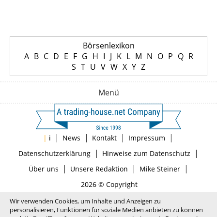
Börsenlexikon
A
B
C
D
E
F
G
H
I
J
K
L
M
N
O
P
Q
R
S
T
U
V
W
X
Y
Z
Menü
|
|
|
|
|
i
News
Kontakt
Impressum
|
|
Datenschutzerklärung
Hinweise zum Datenschutz
|
|
|
Über uns
Unsere Redaktion
Mike Steiner
2026 © Copyright
Wir verwenden Cookies, um Inhalte und Anzeigen zu
personalisieren, Funktionen für soziale Medien anbieten zu können