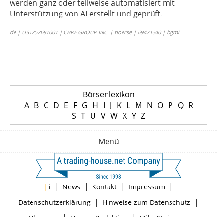
werden ganz oder teilweise automatisiert mit
Unterstützung von AI erstellt und geprüft.
de | US1252691001 | CBRE GROUP INC. | boerse | 69471340 | bgmi
Börsenlexikon
A
B
C
D
E
F
G
H
I
J
K
L
M
N
O
P
Q
R
S
T
U
V
W
X
Y
Z
Menü
|
|
|
|
|
i
News
Kontakt
Impressum
|
|
Datenschutzerklärung
Hinweise zum Datenschutz