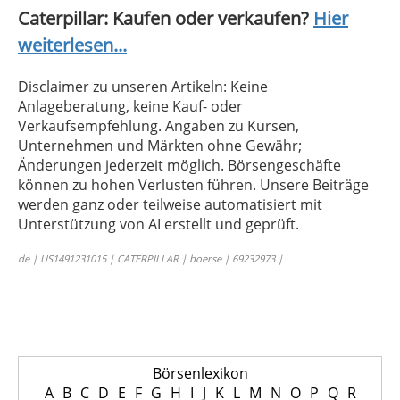
Caterpillar: Kaufen oder verkaufen?
Hier
weiterlesen...
Disclaimer zu unseren Artikeln: Keine
Anlageberatung, keine Kauf- oder
Verkaufsempfehlung. Angaben zu Kursen,
Unternehmen und Märkten ohne Gewähr;
Änderungen jederzeit möglich. Börsengeschäfte
können zu hohen Verlusten führen. Unsere Beiträge
werden ganz oder teilweise automatisiert mit
Unterstützung von AI erstellt und geprüft.
de | US1491231015 | CATERPILLAR | boerse | 69232973 |
Börsenlexikon
A
B
C
D
E
F
G
H
I
J
K
L
M
N
O
P
Q
R