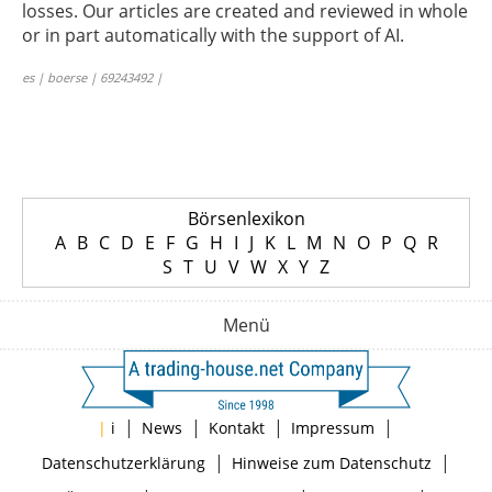
losses. Our articles are created and reviewed in whole
or in part automatically with the support of AI.
es | boerse | 69243492 |
Börsenlexikon
A
B
C
D
E
F
G
H
I
J
K
L
M
N
O
P
Q
R
S
T
U
V
W
X
Y
Z
Menü
|
|
|
|
|
i
News
Kontakt
Impressum
|
|
Datenschutzerklärung
Hinweise zum Datenschutz