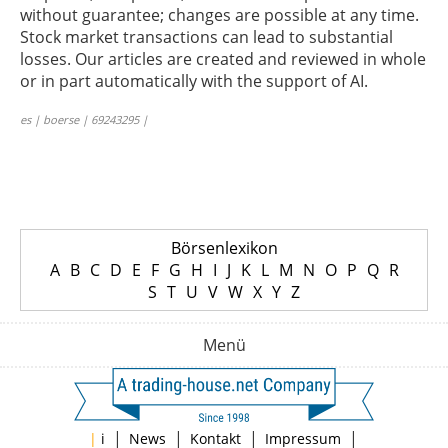
without guarantee; changes are possible at any time.
Stock market transactions can lead to substantial
losses. Our articles are created and reviewed in whole
or in part automatically with the support of AI.
es | boerse | 69243295 |
Börsenlexikon
A
B
C
D
E
F
G
H
I
J
K
L
M
N
O
P
Q
R
S
T
U
V
W
X
Y
Z
Menü
|
|
|
|
|
i
News
Kontakt
Impressum