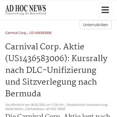
Unterrubriken
,
Carnival Corp.
US1436583006
Carnival Corp. Aktie
(US1436583006): Kursrally
nach DLC-Unifizierung
und Sitzverlegung nach
Bermuda
Veröffentlicht am: 08.05.2026 um 17:26 Uhr | Redaktionelle Verantwortung:
Rafael Müller,
Chefredakteur AD HOC NEWS