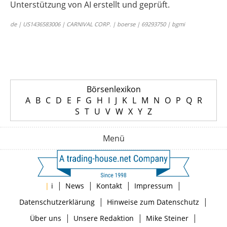
Unterstützung von AI erstellt und geprüft.
de | US1436583006 | CARNIVAL CORP. | boerse | 69293750 | bgmi
Börsenlexikon
A
B
C
D
E
F
G
H
I
J
K
L
M
N
O
P
Q
R
S
T
U
V
W
X
Y
Z
Menü
|
|
|
|
|
i
News
Kontakt
Impressum
|
|
Datenschutzerklärung
Hinweise zum Datenschutz
|
|
|
Über uns
Unsere Redaktion
Mike Steiner