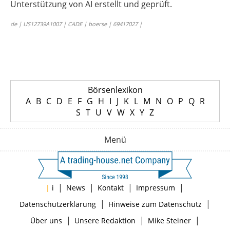
Unterstützung von AI erstellt und geprüft.
de | US12739A1007 | CADE | boerse | 69417027 |
Börsenlexikon
A
B
C
D
E
F
G
H
I
J
K
L
M
N
O
P
Q
R
S
T
U
V
W
X
Y
Z
Menü
|
|
|
|
|
i
News
Kontakt
Impressum
|
|
Datenschutzerklärung
Hinweise zum Datenschutz
|
|
|
Über uns
Unsere Redaktion
Mike Steiner