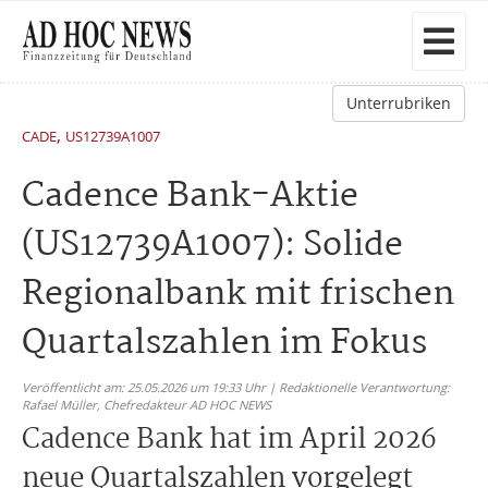
Unterrubriken
,
CADE
US12739A1007
Cadence Bank-Aktie
(US12739A1007): Solide
Regionalbank mit frischen
Quartalszahlen im Fokus
Veröffentlicht am: 25.05.2026 um 19:33 Uhr | Redaktionelle Verantwortung:
Rafael Müller,
Chefredakteur AD HOC NEWS
Cadence Bank hat im April 2026
neue Quartalszahlen vorgelegt