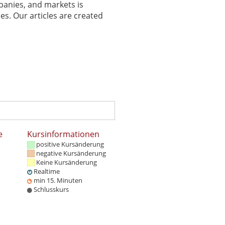
panies, and markets is
es. Our articles are created
e
Kursinformationen
positive Kursänderung
negative Kursänderung
Keine Kursänderung
Realtime
min 15. Minuten
Schlusskurs