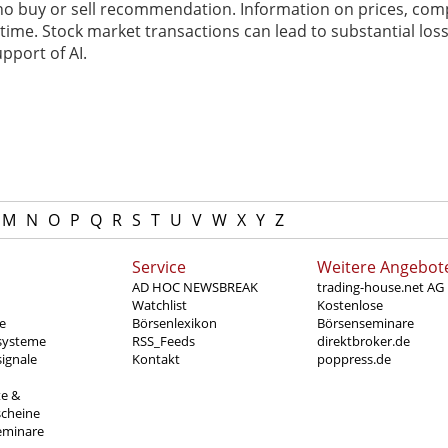
 no buy or sell recommendation. Information on prices, com
ime. Stock market transactions can lead to substantial loss
pport of AI.
M
N
O
P
Q
R
S
T
U
V
W
X
Y
Z
Service
Weitere Angebot
AD HOC NEWSBREAK
trading-house.net AG
Watchlist
Kostenlose
e
Börsenlexikon
Börsenseminare
systeme
RSS_Feeds
direktbroker.de
ignale
Kontakt
poppress.de
te &
scheine
eminare