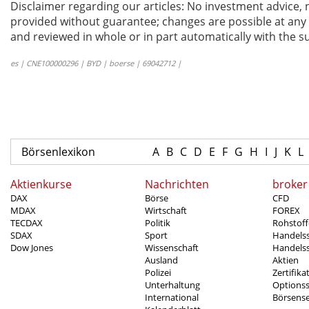
Disclaimer regarding our articles: No investment advice,
provided without guarantee; changes are possible at any t
and reviewed in whole or in part automatically with the su
es | CNE100000296 | BYD | boerse | 69042712 |
Börsenlexikon
A
B
C
D
E
F
G
H
I
J
K
L
Aktienkurse
Nachrichten
broker
DAX
Börse
CFD
MDAX
Wirtschaft
FOREX
TECDAX
Politik
Rohstoff
SDAX
Sport
Handels
Dow Jones
Wissenschaft
Handelss
Ausland
Aktien
Polizei
Zertifika
Unterhaltung
Options
International
Börsens