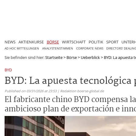
NEWS
AKTIENKURSE
BÖRSE
WIRTSCHAFT
POLITIK
SPORT
UNTER
AD HOC MITTEILUNGEN
ANALYSTENSTIMMEN
CORPORATE NEWS
DIRECTORS' DEALIN
Sie befinden sind hier:
Startseite
>
Börse
>
Ueberblick
>
BYD: La apuesta te
BYD
BYD: La apuesta tecnológica p
Published on 03/31/2026 at 23:53 | Redaktion boerse-global.de
El fabricante chino BYD compensa la
ambicioso plan de exportación e inno