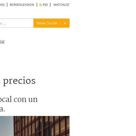
OGS
BÖRSENLEXIKON
RSS
WATCHLIST
Menü ein-/ausblenden
News Suche
GE
 precios
ocal con un
a.