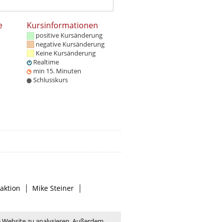
e
Kursinformationen
positive Kursänderung
negative Kursänderung
Keine Kursänderung
Realtime
min 15. Minuten
Schlusskurs
|
|
aktion
Mike Steiner
e Website zu analysieren. Außerdem