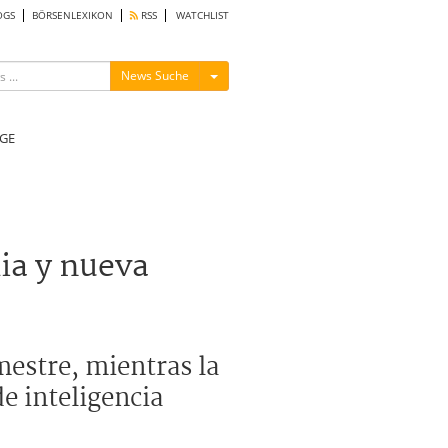
OGS
BÖRSENLEXIKON
RSS
WATCHLIST
Menü ein-/ausblenden
News Suche
GE
lia y nueva
mestre, mientras la
e inteligencia