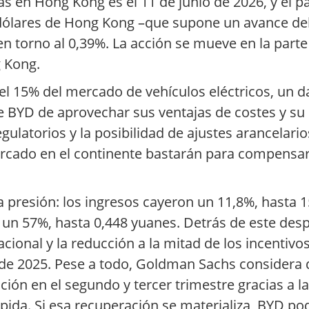
s en Hong Kong es el 11 de junio de 2026, y el p
15 dólares de Hong Kong –que supone un avance del
en torno al 0,39%. La acción se mueve en la parte
g Kong.
el 15% del mercado de vehículos eléctricos, un d
de BYD de aprovechar sus ventajas de costes y s
egulatorios y la posibilidad de ajustes arancelari
ercado en el continente bastarán para compensar 
sa presión: los ingresos cayeron un 11,8%, hasta 
si un 57%, hasta 0,448 yuanes. Detrás de este des
cional y la reducción a la mitad de los incentivos
e 2025. Pese a todo, Goldman Sachs considera q
ión en el segundo y tercer trimestre gracias a la
ida. Si esa recuperación se materializa, BYD podr