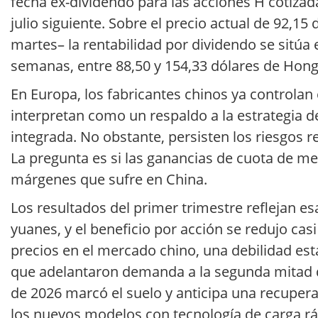
fecha ex-dividendo para las acciones H cotizada
julio siguiente. Sobre el precio actual de 92,
martes– la rentabilidad por dividendo se sitúa 
semanas, entre 88,50 y 154,33 dólares de Hon
En Europa, los fabricantes chinos ya controlan 
interpretan como un respaldo a la estrategia 
integrada. No obstante, persisten los riesgos r
La pregunta es si las ganancias de cuota de m
márgenes que sufre en China.
Los resultados del primer trimestre reflejan e
yuanes, y el beneficio por acción se redujo ca
precios en el mercado chino, una debilidad esta
que adelantaron demanda a la segunda mitad d
de 2026 marcó el suelo y anticipa una recuperac
los nuevos modelos con tecnología de carga ráp