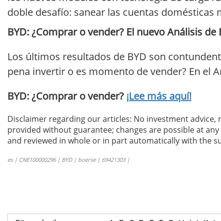
doble desafío: sanear las cuentas domésticas
BYD: ¿Comprar o vender? El nuevo Análisis de 
Los últimos resultados de BYD son contundente
pena invertir o es momento de vender? En el A
BYD: ¿Comprar o vender?
¡Lee más aquí!
Disclaimer regarding our articles: No investment advice,
provided without guarantee; changes are possible at any t
and reviewed in whole or in part automatically with the su
es | CNE100000296 | BYD | boerse | 69421303 |