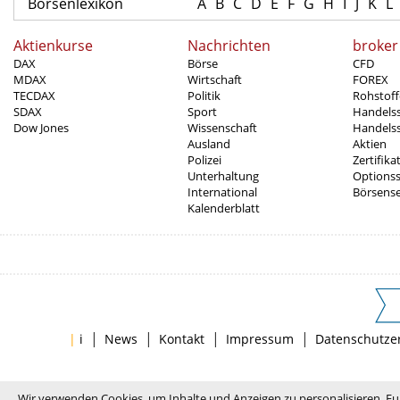
Börsenlexikon
A
B
C
D
E
F
G
H
I
J
K
L
Aktienkurse
Nachrichten
broker
DAX
Börse
CFD
MDAX
Wirtschaft
FOREX
TECDAX
Politik
Rohstoff
SDAX
Sport
Handels
Dow Jones
Wissenschaft
Handelss
Ausland
Aktien
Polizei
Zertifika
Unterhaltung
Options
International
Börsens
Kalenderblatt
|
|
|
|
|
i
News
Kontakt
Impressum
Datenschutze
Wir verwenden Cookies, um Inhalte und Anzeigen zu personalisieren, Fu