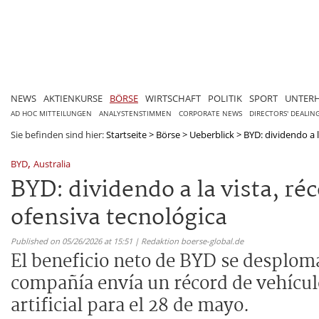
NEWS
AKTIENKURSE
BÖRSE
WIRTSCHAFT
POLITIK
SPORT
UNTER
AD HOC MITTEILUNGEN
ANALYSTENSTIMMEN
CORPORATE NEWS
DIRECTORS' DEALIN
Sie befinden sind hier:
Startseite
>
Börse
>
Ueberblick
>
BYD: dividendo a l
,
BYD
Australia
BYD: dividendo a la vista, ré
ofensiva tecnológica
Published on 05/26/2026 at 15:51 | Redaktion boerse-global.de
El beneficio neto de BYD se desploma
compañía envía un récord de vehículo
artificial para el 28 de mayo.