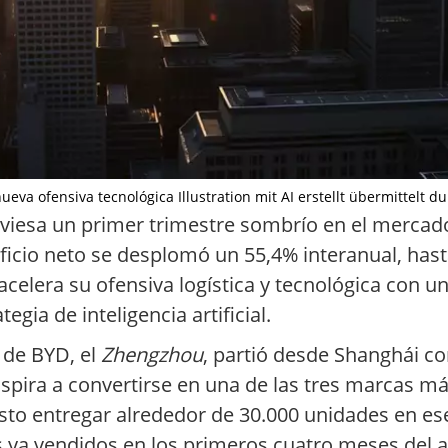
nueva ofensiva tecnológica Illustration mit AI erstellt übermittelt d
traviesa un primer trimestre sombrío en el merca
eficio neto se desplomó un 55,4% interanual, hast
celera su ofensiva logística y tecnológica con un
gia de inteligencia artificial.
 de BYD, el
Zhengzhou
, partió desde Shanghái c
spira a convertirse en una de las tres marcas má
isto entregar alrededor de 30.000 unidades en ese
s ya vendidos en los primeros cuatro meses del