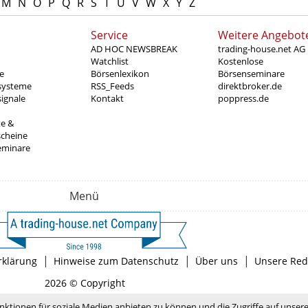
M
N
O
P
Q
R
S
T
U
V
W
X
Y
Z
Service
Weitere Angebot
AD HOC NEWSBREAK
trading-house.net AG
Watchlist
Kostenlose
e
Börsenlexikon
Börsenseminare
systeme
RSS_Feeds
direktbroker.de
ignale
Kontakt
poppress.de
te &
scheine
eminare
Menü
|
|
|
rklärung
Hinweise zum Datenschutz
Über uns
Unsere Red
2026 © Copyright
nktionen für soziale Medien anbieten zu können und die Zugriffe auf unser