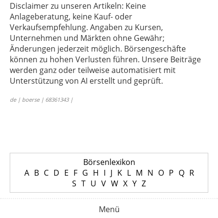
Disclaimer zu unseren Artikeln: Keine
Anlageberatung, keine Kauf- oder
Verkaufsempfehlung. Angaben zu Kursen,
Unternehmen und Märkten ohne Gewähr;
Änderungen jederzeit möglich. Börsengeschäfte
können zu hohen Verlusten führen. Unsere Beiträge
werden ganz oder teilweise automatisiert mit
Unterstützung von AI erstellt und geprüft.
de | boerse | 68361343 |
Börsenlexikon
A
B
C
D
E
F
G
H
I
J
K
L
M
N
O
P
Q
R
S
T
U
V
W
X
Y
Z
Menü