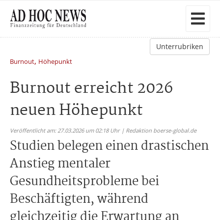
Unterrubriken
,
Burnout
Höhepunkt
Burnout erreicht 2026
neuen Höhepunkt
Veröffentlicht am: 27.03.2026 um 02:18 Uhr | Redaktion boerse-global.de
Studien belegen einen drastischen
Anstieg mentaler
Gesundheitsprobleme bei
Beschäftigten, während
gleichzeitig die Erwartung an