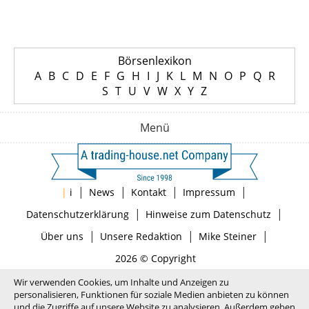
Börsenlexikon
A
B
C
D
E
F
G
H
I
J
K
L
M
N
O
P
Q
R
S
T
U
V
W
X
Y
Z
Menü
|
|
|
|
|
i
News
Kontakt
Impressum
|
|
Datenschutzerklärung
Hinweise zum Datenschutz
|
|
|
Über uns
Unsere Redaktion
Mike Steiner
2026 © Copyright
Wir verwenden Cookies, um Inhalte und Anzeigen zu
personalisieren, Funktionen für soziale Medien anbieten zu können
und die Zugriffe auf unsere Website zu analysieren. Außerdem geben