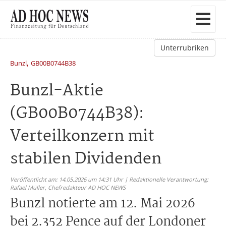
Unterrubriken
,
Bunzl
GB00B0744B38
Bunzl-Aktie
(GB00B0744B38):
Verteilkonzern mit
stabilen Dividenden
Veröffentlicht am: 14.05.2026 um 14:31 Uhr | Redaktionelle Verantwortung:
Rafael Müller,
Chefredakteur AD HOC NEWS
Bunzl notierte am 12. Mai 2026
bei 2.352 Pence auf der Londoner