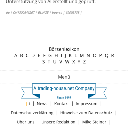
Unterstützung von AI erstellt und geprüft.
de | CH1300646267 | BUNGE | boerse | 69093738 |
Börsenlexikon
A
B
C
D
E
F
G
H
I
J
K
L
M
N
O
P
Q
R
S
T
U
V
W
X
Y
Z
Menü
|
|
|
|
|
i
News
Kontakt
Impressum
|
|
Datenschutzerklärung
Hinweise zum Datenschutz
|
|
|
Über uns
Unsere Redaktion
Mike Steiner