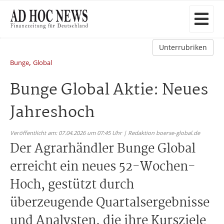
Unterrubriken
,
Bunge
Global
Bunge Global Aktie: Neues
Jahreshoch
Veröffentlicht am: 07.04.2026 um 07:45 Uhr | Redaktion boerse-global.de
Der Agrarhändler Bunge Global
erreicht ein neues 52-Wochen-
Hoch, gestützt durch
überzeugende Quartalsergebnisse
und Analysten, die ihre Kursziele