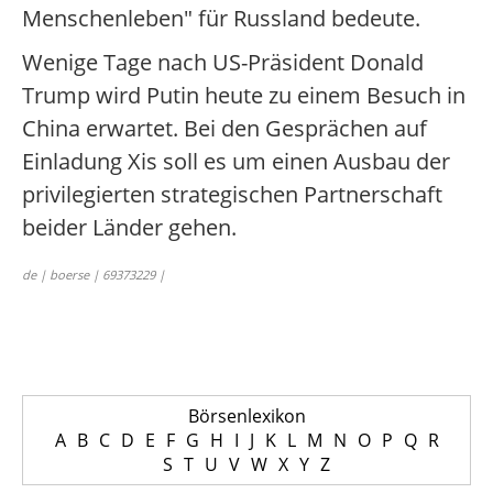
Menschenleben" für Russland bedeute.
Wenige Tage nach US-Präsident Donald
Trump wird Putin heute zu einem Besuch in
China erwartet. Bei den Gesprächen auf
Einladung Xis soll es um einen Ausbau der
privilegierten strategischen Partnerschaft
beider Länder gehen.
de | boerse | 69373229 |
Börsenlexikon
A
B
C
D
E
F
G
H
I
J
K
L
M
N
O
P
Q
R
S
T
U
V
W
X
Y
Z