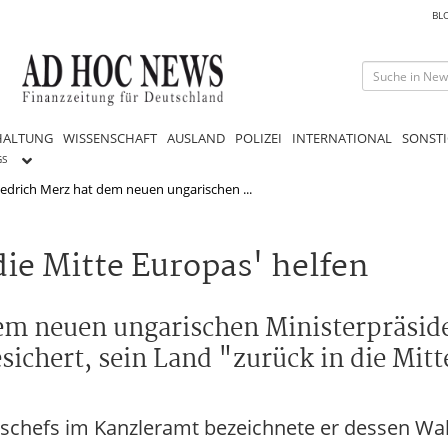
BL
HALTUNG
WISSENSCHAFT
AUSLAND
POLIZEI
INTERNATIONAL
SONSTI
GS
edrich Merz hat dem neuen ungarischen ...
die Mitte Europas' helfen
em neuen ungarischen Ministerpräsid
sichert, sein Land "zurück in die Mit
gschefs im Kanzleramt bezeichnete er dessen Wa