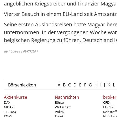
angeblichen Kriegstreiber und Finanzier Magya
Vierter Besuch in einem EU-Land seit Amtsantri
Seine ersten Auslandsreisen hatte Magyar bere
unternommen. In der vergangenen Woche war e
belgischen Regierung zu führen. Deutschland is
de | boerse | 69471250 |
Börsenlexikon
A
B
C
D
E
F
G
H
I
J
K
L
Aktienkurse
Nachrichten
broker
DAX
Börse
CFD
MDAX
Wirtschaft
FOREX
TECDAX
Politik
Rohstoff
SDAX
Sport
Handels