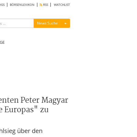
OGS
BÖRSENLEXIKON
RSS
WATCHLIST
Menü ein-/ausblenden
News Suche
GE
enten Peter Magyar
te Europas" zu
hlsieg über den