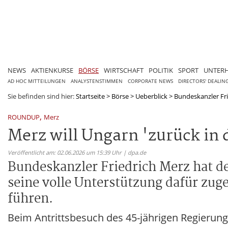
NEWS
AKTIENKURSE
BÖRSE
WIRTSCHAFT
POLITIK
SPORT
UNTER
AD HOC MITTEILUNGEN
ANALYSTENSTIMMEN
CORPORATE NEWS
DIRECTORS' DEALIN
Sie befinden sind hier:
Startseite
>
Börse
>
Ueberblick
>
Bundeskanzler Fri
,
ROUNDUP
Merz
Merz will Ungarn 'zurück in 
Veröffentlicht am: 02.06.2026 um 15:39 Uhr | dpa.de
Bundeskanzler Friedrich Merz hat d
seine volle Unterstützung dafür zuge
führen.
Beim Antrittsbesuch des 45-jährigen Regierun