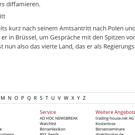
rs diffamieren.
tt
its kurz nach seinem Amtsantritt nach Polen un
r in Brüssel, um Gespräche mit den Spitzen vo
t nun also das vierte Land, das er als Regierung
M
N
O
P
Q
R
S
T
U
V
W
X
Y
Z
Service
Weitere Angebot
AD HOC NEWSBREAK
trading-house.net AG
Watchlist
Kostenlose
e
Börsenlexikon
Börsenseminare
systeme
RSS_Feeds
direktbroker.de