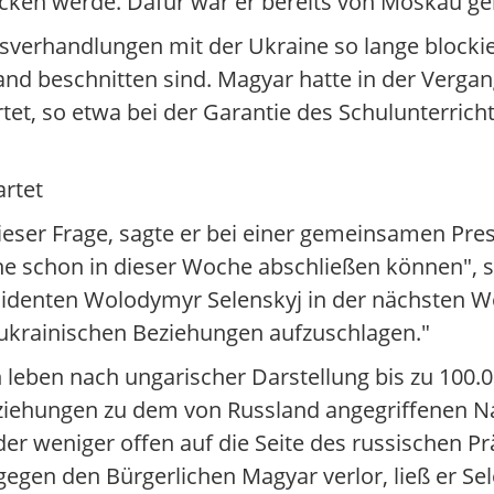
icken werde. Dafür war er bereits von Moskau g
sverhandlungen mit der Ukraine so lange blockie
nd beschnitten sind. Magyar hatte in der Vergang
et, so etwa bei der Garantie des Schulunterricht
artet
dieser Frage, sagte er bei einer gemeinsamen Pr
e schon in dieser Woche abschließen können", sag
äsidenten Wolodymyr Selenskyj in der nächsten Wo
h-ukrainischen Beziehungen aufzuschlagen."
 leben nach ungarischer Darstellung bis zu 100.
iehungen zu dem von Russland angegriffenen N
der weniger offen auf die Seite des russischen P
gegen den Bürgerlichen Magyar verlor, ließ er Sel