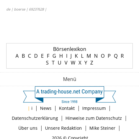
de | boerse | 69237628 |
Börsenlexikon
A
B
C
D
E
F
G
H
I
J
K
L
M
N
O
P
Q
R
S
T
U
V
W
X
Y
Z
Menü
|
|
|
|
|
i
News
Kontakt
Impressum
|
|
Datenschutzerklärung
Hinweise zum Datenschutz
|
|
|
Über uns
Unsere Redaktion
Mike Steiner
2026 © Copyright