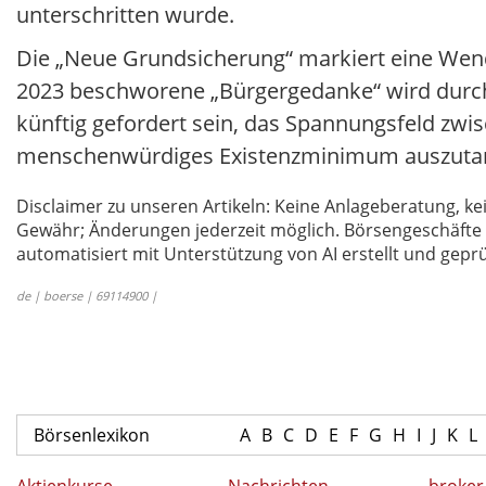
unterschritten wurde.
Die „Neue Grundsicherung“ markiert eine Wend
2023 beschworene „Bürgergedanke“ wird durch s
künftig gefordert sein, das Spannungsfeld zwi
menschenwürdiges Existenzminimum auszutar
Disclaimer zu unseren Artikeln: Keine Anlageberatung,
Gewähr; Änderungen jederzeit möglich. Börsengeschäfte 
automatisiert mit Unterstützung von AI erstellt und geprü
de | boerse | 69114900 |
Börsenlexikon
A
B
C
D
E
F
G
H
I
J
K
L