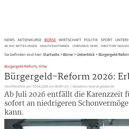
NEWS
AKTIENKURSE
BÖRSE
WIRTSCHAFT
POLITIK
SPORT
UNTER
AD HOC MITTEILUNGEN
ANALYSTENSTIMMEN
CORPORATE NEWS
DIRECTORS' DEALIN
Sie befinden sind hier:
Startseite
>
Börse
>
Ueberblick
>
Bürgergeld-Reform
,
Bürgergeld-Reform
Erbe
Bürgergeld-Reform 2026: Erb
Veröffentlicht am: 10.04.2026 um 00:09 Uhr | Redaktion boerse-global.de
Ab Juli 2026 entfällt die Karenzzei
sofort an niedrigeren Schonvermöge
kann.