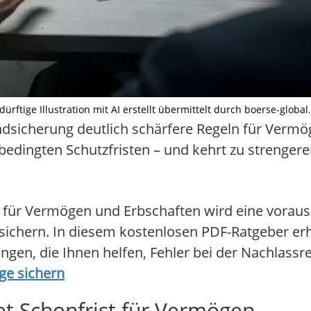
rftige Illustration mit AI erstellt übermittelt durch boerse-global
undsicherung deutlich schärfere Regeln für Verm
dingten Schutzfristen – und kehrt zu strengeren
n für Vermögen und Erbschaften wird eine vora
usichern. In diesem kostenlosen PDF-Ratgeber erh
gen, die Ihnen helfen, Fehler bei der Nachlassr
ge sichern
t Schonfrist für Vermögen