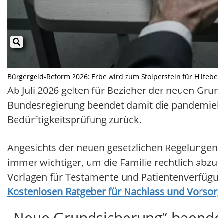
Bürgergeld-Reform 2026: Erbe wird zum Stolperstein für Hilfebedü
Ab Juli 2026 gelten für Bezieher der neuen Gr
Bundesregierung beendet damit die pandemiebe
Bedürftigkeitsprüfung zurück.
Angesichts der neuen gesetzlichen Regelunge
immer wichtiger, um die Familie rechtlich abz
Vorlagen für Testamente und Patientenverfügun
Kostenlosen Ratgeber für Nachlass und Vorsor
„Neue Grundsicherung“ beende