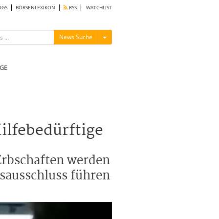
OGS
BÖRSENLEXIKON
RSS
WATCHLIST
Menü ein-/ausblenden
News Suche
GE
ilfebedürftige
 Erbschaften werden
sausschluss führen