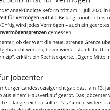
e“ angekündigte Reform tritt am 1. Juli 2026 in 
zeit für Vermögen
entfällt. Bislang konnten Leist
 Künftig wird jedes Vermögen – auch ein geerbtes
nvermögensgrenzen
gemessen.
bcenter, ob der Wert die neue, strenge Grenze über
fgebraucht werden, bevor wieder staatliche Unter
inzip“, erklärt ein Rechtsexperte. „Eigene Mittel
für Jobcenter
mburger Landessozialgericht gab dazu am 13. Ja
o aus einem Hausverkauf geerbt. Das Jobcenter w
sch so lange reichen sollte. Das Gericht widerspr
dern ob aktuell noch verwertbares Vermögen obe