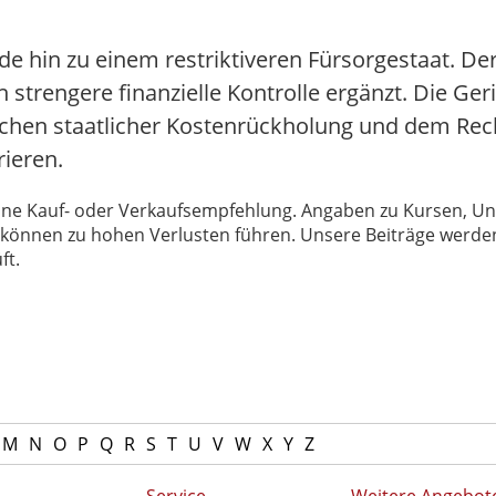
e hin zu einem restriktiveren Fürsorgestaat. De
trengere finanzielle Kontrolle ergänzt. Die Ge
schen staatlicher Kostenrückholung und dem Rech
ieren.
 keine Kauf- oder Verkaufsempfehlung. Angaben zu Kursen,
können zu hohen Verlusten führen. Unsere Beiträge werden
ft.
M
N
O
P
Q
R
S
T
U
V
W
X
Y
Z