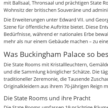
mit Ballsaal, Thronsaal und prächtigen State Ro
Wohnsitz der britischen Souveräne und admini
Die Erweiterungen unter Edward VII. und Georg
Szene für öffentliche Auftritte bietet. Diese 
Bedürfnisse, während er nationales Erbe bewah
mehr als nur einem Gebäude machen – zu ein
Was Buckingham Palace so be
Die State Rooms mit Kristallleuchtern, Gemäl
und die Sammlung königlicher Schätze. Die tä
traditioneller Zeremonie, die Tausende Zuschau
Originalkleidern aus ihrem 70-jährigen Reign m
Die State Rooms und ihre Pracht
Die State Rooms umfassen 19 prächtige Räume, 