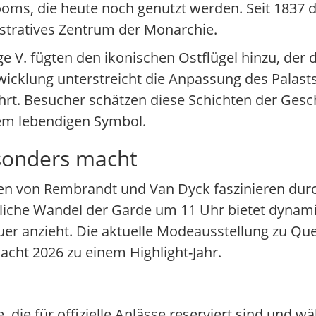
oms, die heute noch genutzt werden. Seit 1837 die
stratives Zentrum der Monarchie.
e V. fügten den ikonischen Ostflügel hinzu, der
Entwicklung unterstreicht die Anpassung des Palas
rt. Besucher schätzen diese Schichten der Gesch
em lebendigen Symbol.
sonders macht
den von Rembrandt und Van Dyck faszinieren du
gliche Wandel der Garde um 11 Uhr bietet dynami
er anzieht. Die aktuelle Modeausstellung zu Quee
acht 2026 zu einem Highlight-Jahr.
die für offizielle Anlässe reserviert sind und w