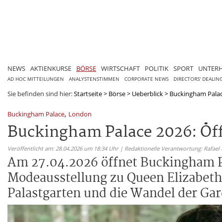
NEWS
AKTIENKURSE
BÖRSE
WIRTSCHAFT
POLITIK
SPORT
UNTER
AD HOC MITTEILUNGEN
ANALYSTENSTIMMEN
CORPORATE NEWS
DIRECTORS' DEALIN
Sie befinden sind hier:
Startseite
>
Börse
>
Ueberblick
>
Buckingham Palace
,
Buckingham Palace
London
Buckingham Palace 2026: Öf
Veröffentlicht am: 28.04.2026 um 18:34 Uhr | Redaktionelle Verantwortung: Rafael
Am 27.04.2026 öffnet Buckingham Pa
Modeausstellung zu Queen Elizabeth 
Palastgarten und die Wandel der Ga