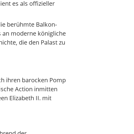
nt es als offizieller
 die berühmte Balkon-
ts an moderne königliche
ichte, die den Palast zu
rch ihren barocken Pomp
sche Action inmitten
n Elizabeth II. mit
ährend der