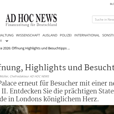
BL
HALTUNG
WISSENSCHAFT
AUSLAND
POLIZEI
INTERNATIONAL
SONSTI
GS
 2026: Öffnung Highlights und Besuchtipps ...
fnung, Highlights und Besuch
 Müller,
Chefredakteur AD HOC NEWS
lace erneut für Besucher mit einer 
II. Entdecken Sie die prächtigen Stat
rde in Londons königlichem Herz.