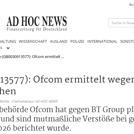
BL
HALTUNG
WISSENSCHAFT
AUSLAND
POLIZEI
INTERNATIONAL
SONSTI
GS
e (GB0030913577): Ofcom ermittelt ...
13577): Ofcom ermittelt wege
chen
 Müller,
Chefredakteur AD HOC NEWS
behörde Ofcom hat gegen BT Group pl
rund sind mutmaßliche Verstöße bei g
26 berichtet wurde.