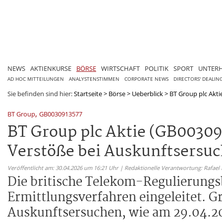
NEWS
AKTIENKURSE
BÖRSE
WIRTSCHAFT
POLITIK
SPORT
UNTER
AD HOC MITTEILUNGEN
ANALYSTENSTIMMEN
CORPORATE NEWS
DIRECTORS' DEALIN
Sie befinden sind hier:
Startseite
>
Börse
>
Ueberblick
>
BT Group plc Akti
,
BT Group
GB0030913577
BT Group plc Aktie (GB00309
Verstöße bei Auskunftsersu
Veröffentlicht am: 30.04.2026 um 16:21 Uhr | Redaktionelle Verantwortung: Rafael
Die britische Telekom-Regulierungs
Ermittlungsverfahren eingeleitet. G
Auskunftsersuchen, wie am 29.04.20