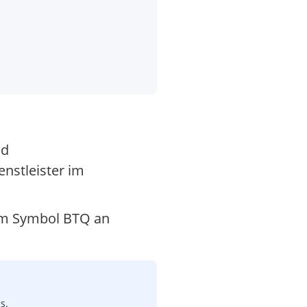
nd
nstleister im
dem Symbol BTQ an
s.