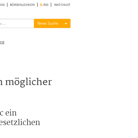
OGS
BÖRSENLEXIKON
RSS
WATCHLIST
Menü ein-/ausblenden
News Suche
GE
n möglicher
c ein
esetzlichen