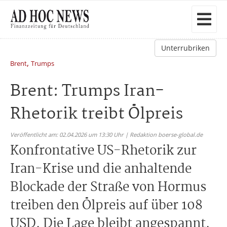
Unterrubriken
,
Brent
Trumps
Brent: Trumps Iran-
Rhetorik treibt Ölpreis
Veröffentlicht am: 02.04.2026 um 13:30 Uhr | Redaktion boerse-global.de
Konfrontative US-Rhetorik zur
Iran-Krise und die anhaltende
Blockade der Straße von Hormus
treiben den Ölpreis auf über 108
USD. Die Lage bleibt angespannt.