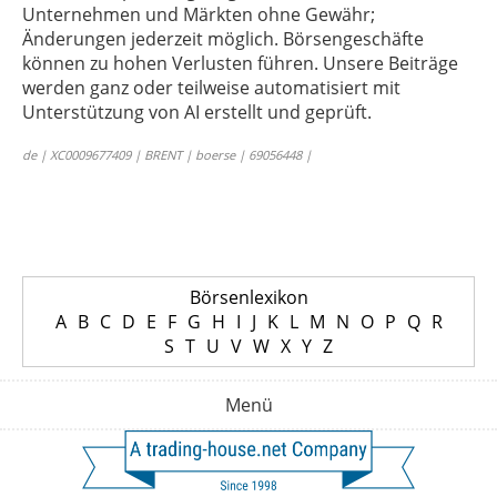
Unternehmen und Märkten ohne Gewähr;
Änderungen jederzeit möglich. Börsengeschäfte
können zu hohen Verlusten führen. Unsere Beiträge
werden ganz oder teilweise automatisiert mit
Unterstützung von AI erstellt und geprüft.
de | XC0009677409 | BRENT | boerse | 69056448 |
Börsenlexikon
A
B
C
D
E
F
G
H
I
J
K
L
M
N
O
P
Q
R
S
T
U
V
W
X
Y
Z
Menü