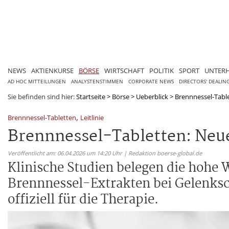
NEWS
AKTIENKURSE
BÖRSE
WIRTSCHAFT
POLITIK
SPORT
UNTER
AD HOC MITTEILUNGEN
ANALYSTENSTIMMEN
CORPORATE NEWS
DIRECTORS' DEALIN
Sie befinden sind hier:
Startseite
>
Börse
>
Ueberblick
>
Brennnessel-Table
,
Brennnessel-Tabletten
Leitlinie
Brennnessel-Tabletten: Neue
Veröffentlicht am: 06.04.2026 um 14:20 Uhr | Redaktion boerse-global.de
Klinische Studien belegen die hohe 
Brennnessel-Extrakten bei Gelenks
offiziell für die Therapie.