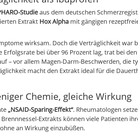
PHARO-Studie
aus dem deutschen Schmerzregiste
ierten Extrakt
Hox Alpha
mit gängigen rezeptfrei
ymptome wirksam. Doch die Verträglichkeit war b
 Erfolgsrate bei über 96 Prozent lag, trat bei de
auf – vor allem Magen-Darm-Beschwerden, die ty
glichkeit macht den Extrakt ideal für die Dauert
eniger Chemie, gleiche Wirkung
nte
„NSAID-Sparing-Effekt“
. Rheumatologen setze
Brennnessel-Extrakts können viele Patienten ihr
– ohne an Wirkung einzubüßen.