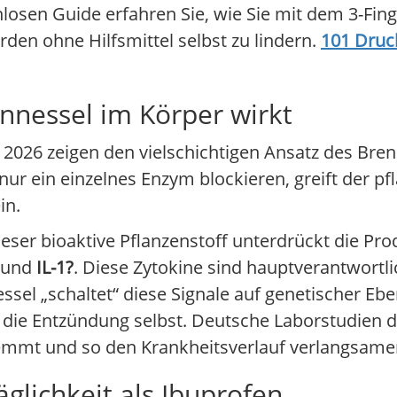
osen Guide erfahren Sie, wie Sie mit dem 3-Finge
en ohne Hilfsmittel selbst zu lindern.
101 Druc
nnessel im Körper wirkt
026 zeigen den vielschichtigen Ansatz des Brenn
nur ein einzelnes Enzym blockieren, greift der pf
in.
ieser bioaktive Pflanzenstoff unterdrückt die Pr
und
IL-1?
. Diese Zytokine sind hauptverantwortli
sel „schaltet“ diese Signale auf genetischer Eb
die Entzündung selbst. Deutsche Laborstudien 
mmt und so den Krankheitsverlauf verlangsame
glichkeit als Ibuprofen