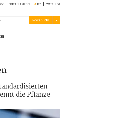
OGS
BÖRSENLEXIKON
RSS
WATCHLIST
Menü ein-/ausblenden
News Suche
GE
en
tandardisierten
nnt die Pflanze