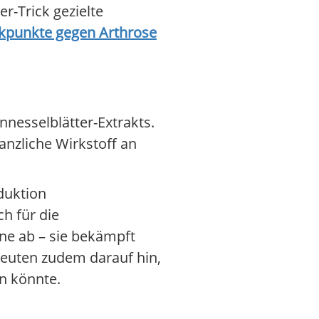
r-Trick gezielte
kpunkte gegen Arthrose
nesselblätter-Extrakts.
lanzliche Wirkstoff an
oduktion
ch für die
ene ab – sie bekämpft
deuten zudem darauf hin,
n könnte.