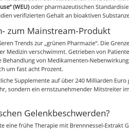
 use“ (WEU)
oder pharmazeutischen Standardisi
dien verifizierten Gehalt an bioaktiven Substanz
n- zum Mainstream-Produkt
rößeren Trends zur „grünen Pharmazie“. Die Grenz
er Medizin verschwimmt. Getrieben von Patient
die Behandlung von Medikamenten-Nebenwirkunge
ch um fast acht Prozent.
zliche Supplemente auf über 240 Milliarden Euro 
hr, sondern ein ernstzunehmender Mitstreiter i
nischen Gelenkbeschwerden?
nte eine frühe Therapie mit Brennnessel-Extrakt