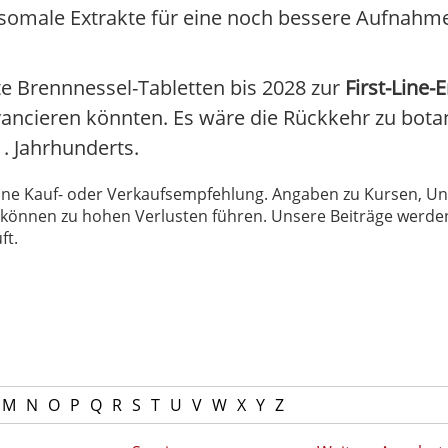
somale Extrakte für eine noch bessere Aufnahme
e Brennnessel-Tabletten bis 2028 zur
First-Line
ancieren könnten. Es wäre die Rückkehr zu bota
. Jahrhunderts.
 keine Kauf- oder Verkaufsempfehlung. Angaben zu Kursen,
können zu hohen Verlusten führen. Unsere Beiträge werden
ft.
M
N
O
P
Q
R
S
T
U
V
W
X
Y
Z