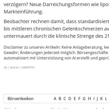
verzögern? Neue Darreichungsformen wie lipo
Markteinführung.
Beobachter rechnen damit, dass standardisiert
bis mittleren chronischen Gelenkschmerzen av
untermauert durch die klinische Strenge des 21
Disclaimer zu unseren Artikeln: Keine Anlageberatung,
Gewähr; Änderungen jederzeit möglich. Börsengeschäfte 
automatisiert mit Unterstützung von AI erstellt und geprü
de | boerse | 69087978 |
Börsenlexikon
A
B
C
D
E
F
G
H
I
J
K
L