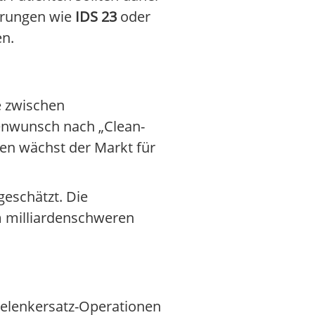
erungen wie
IDS 23
oder
en.
e zwischen
enwunsch nach „Clean-
n wächst der Markt für
geschätzt. Die
m milliardenschweren
 Gelenkersatz-Operationen