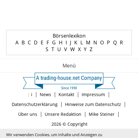
Börsenlexikon
A
B
C
D
E
F
G
H
I
J
K
L
M
N
O
P
Q
R
S
T
U
V
W
X
Y
Z
Menü
|
|
|
|
|
i
News
Kontakt
Impressum
|
|
Datenschutzerklärung
Hinweise zum Datenschutz
|
|
|
Über uns
Unsere Redaktion
Mike Steiner
2026 © Copyright
Wir verwenden Cookies, um Inhalte und Anzeigen zu