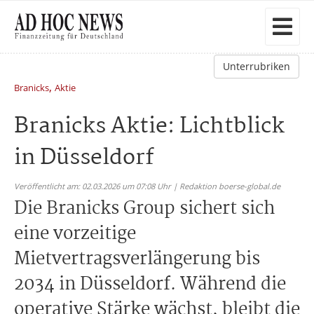
Unterrubriken
,
Branicks
Aktie
Branicks Aktie: Lichtblick
in Düsseldorf
Veröffentlicht am: 02.03.2026 um 07:08 Uhr | Redaktion boerse-global.de
Die Branicks Group sichert sich
eine vorzeitige
Mietvertragsverlängerung bis
2034 in Düsseldorf. Während die
operative Stärke wächst, bleibt die