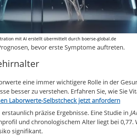
ration mit AI erstellt übermittelt durch boerse-global.de
Prognosen, bevor erste Symptome auftreten.
hirnalter
orwerte eine immer wichtigere Rolle in der Gesun
isse besser zu verstehen. Erfahren Sie, wie Sie V
en Laborwerte-Selbstcheck jetzt anfordern
n erstaunlich präzise Ergebnisse. Eine Studie in
JA
profil und chronologischem Alter liegt bei 0,77.
iko signifikant.