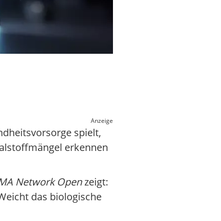
Anzeige
dheitsvorsorge spielt,
italstoffmängel erkennen
MA Network Open
zeigt:
 Weicht das biologische