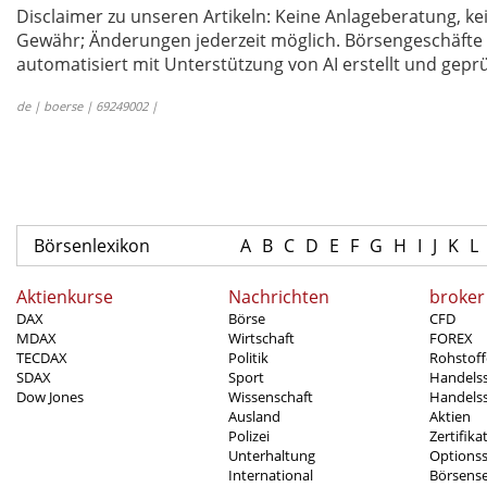
Disclaimer zu unseren Artikeln: Keine Anlageberatung,
Gewähr; Änderungen jederzeit möglich. Börsengeschäfte 
automatisiert mit Unterstützung von AI erstellt und geprü
de | boerse | 69249002 |
Börsenlexikon
A
B
C
D
E
F
G
H
I
J
K
L
Aktienkurse
Nachrichten
broker
DAX
Börse
CFD
MDAX
Wirtschaft
FOREX
TECDAX
Politik
Rohstoff
SDAX
Sport
Handels
Dow Jones
Wissenschaft
Handelss
Ausland
Aktien
Polizei
Zertifika
Unterhaltung
Options
International
Börsens