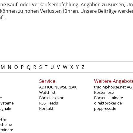
 keine Kauf- oder Verkaufsempfehlung. Angaben zu Kursen,
können zu hohen Verlusten führen. Unsere Beiträge werden
ft.
M
N
O
P
Q
R
S
T
U
V
W
X
Y
Z
Service
Weitere Angebot
AD HOC NEWSBREAK
trading-house.net AG
Watchlist
Kostenlose
e
Börsenlexikon
Börsenseminare
systeme
RSS_Feeds
direktbroker.de
ignale
Kontakt
poppress.de
te &
scheine
eminare