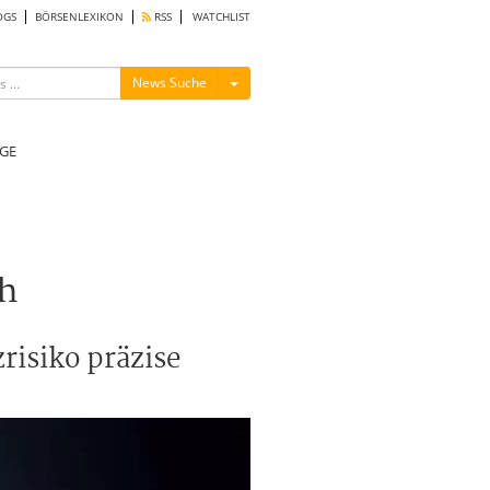
OGS
BÖRSENLEXIKON
RSS
WATCHLIST
Menü ein-/ausblenden
News Suche
GE
ch
risiko präzise