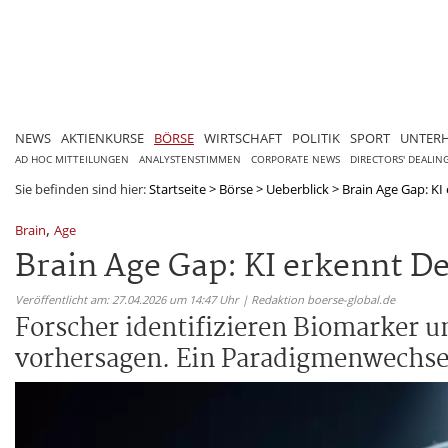
NEWS
AKTIENKURSE
BÖRSE
WIRTSCHAFT
POLITIK
SPORT
UNTER
AD HOC MITTEILUNGEN
ANALYSTENSTIMMEN
CORPORATE NEWS
DIRECTORS' DEALIN
Sie befinden sind hier:
Startseite
>
Börse
>
Ueberblick
>
Brain Age Gap: KI
,
Brain
Age
Brain Age Gap: KI erkennt D
Veröffentlicht am: 27.04.2026 um 14:47 Uhr | Redaktion boerse-global.de
Forscher identifizieren Biomarker u
vorhersagen. Ein Paradigmenwechsel 