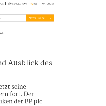
OGS
BÖRSENLEXIKON
RSS
WATCHLIST
Menü ein-/ausblenden
News Suche
GE
nd Ausblick des
etzt seine
rn fort. Der
iken der BP plc-