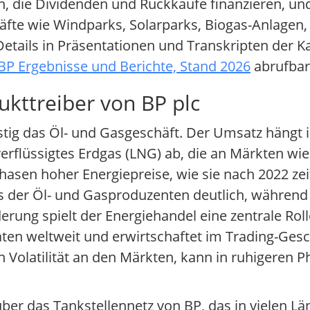
n, die Dividenden und Rückkäufe finanzieren, un
te wie Windparks, Solarparks, Biogas-Anlagen,
Details in Präsentationen und Transkripten der 
BP Ergebnisse und Berichte, Stand 2026
abrufbar
kttreiber von BP plc
fristig das Öl- und Gasgeschäft. Der Umsatz hän
verflüssigtes Erdgas (LNG) ab, die an Märkten wi
asen hoher Energiepreise, wie sie nach 2022 zei
s der Öl- und Gasproduzenten deutlich, während
ung spielt der Energiehandel eine zentrale Rolle
ten weltweit und erwirtschaftet im Trading-Gesch
n Volatilität an den Märkten, kann in ruhigeren 
b über das Tankstellennetz von BP, das in vielen 