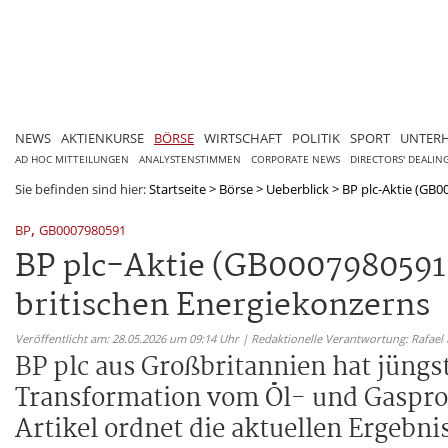
NEWS
AKTIENKURSE
BÖRSE
WIRTSCHAFT
POLITIK
SPORT
UNTER
AD HOC MITTEILUNGEN
ANALYSTENSTIMMEN
CORPORATE NEWS
DIRECTORS' DEALIN
Sie befinden sind hier:
Startseite
>
Börse
>
Ueberblick
>
BP plc-Aktie (GB00
,
BP
GB0007980591
BP plc-Aktie (GB0007980591)
britischen Energiekonzerns
Veröffentlicht am: 28.05.2026 um 09:14 Uhr | Redaktionelle Verantwortung: Rafael
BP plc aus Großbritannien hat jüngst
Transformation vom Öl- und Gasprod
Artikel ordnet die aktuellen Ergebn