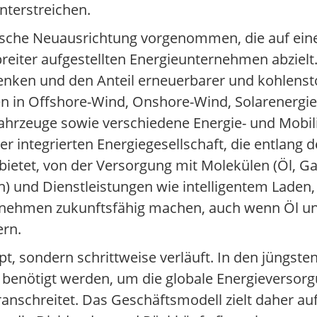
nterstreichen.
gische Neuausrichtung vorgenommen, die auf ei
eiter aufgestellten Energieunternehmen abzielt. 
 senken und den Anteil erneuerbarer und kohlens
nen in Offshore-Wind, Onshore-Wind, Solarenergie,
fahrzeuge sowie verschiedene Energie- und Mobili
er integrierten Energiegesellschaft, die entlang
tet, von der Versorgung mit Molekülen (Öl, Gas,
) und Dienstleistungen wie intelligentem Laden
ernehmen zukunftsfähig machen, auch wenn Öl un
ern.
upt, sondern schrittweise verläuft. In den jüngst
in benötigt werden, um die globale Energieversor
ranschreitet. Das Geschäftsmodell zielt daher a