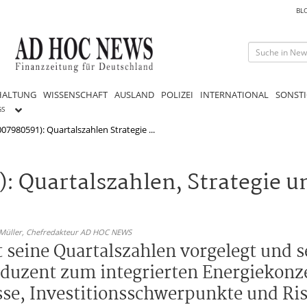
BL
HALTUNG
WISSENSCHAFT
AUSLAND
POLIZEI
INTERNATIONAL
SONSTI
GS
07980591): Quartalszahlen Strategie ...
: Quartalszahlen, Strategie u
 Müller,
Chefredakteur AD HOC NEWS
 seine Quartalszahlen vorgelegt und s
uzent zum integrierten Energiekonze
isse, Investitionsschwerpunkte und Ris