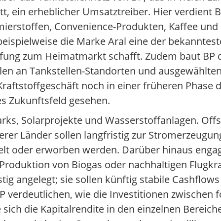
t, ein erheblicher Umsatztreiber. Hier verdient 
ierstoffen, Convenience-Produkten, Kaffee und
beispielweise die Marke Aral eine der bekanntest
fung zum Heimatmarkt schafft. Zudem baut BP di
ulen an Tankstellen-Standorten und ausgewählten
raftstoffgeschäft noch in einer früheren Phase der
s Zukunftsfeld gesehen.
arks, Solarprojekte und Wasserstoffanlagen. Off
rer Länder sollen langfristig zur Stromerzeugu
elt oder erworben werden. Darüber hinaus engag
Produktion von Biogas oder nachhaltigen Flugkraf
stig angelegt; sie sollen künftig stabile Cashflow
 verdeutlichen, wie die Investitionen zwischen f
 sich die Kapitalrendite in den einzelnen Bereich