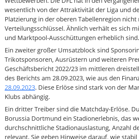
Wettbewerben. Die DFL hat in den vergangen
wesentlich von der Attraktivität der Liga und
Platzierung in der oberen Tabellenregion nicht
Verteilungsschlüssel. Ähnlich verhält es sich
und Marktpool-Ausschüttungen erheblich sind
Ein zweiter großer Umsatzblock sind Sponsori
Trikotsponsoren, Ausrüstern und weiteren Pr
Geschäftsbericht 2022/23 im mittleren dreistel
des Berichts am 28.09.2023, wie aus den Finan
28.09.2023
. Diese Erlöse sind stark von der Ma
Klubs abhängig.
Ein dritter Treiber sind die Matchday-Erlöse. 
Borussia Dortmund ein Stadionerlebnis, das we
durchschnittliche Stadionauslastung, Anzahl d
relevant. Sie geben Hinweise darauf, wie stab