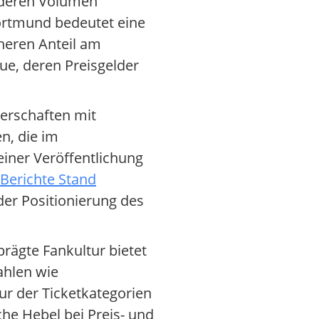
 deren Volumen
Dortmund bedeutet eine
öheren Anteil am
ue, deren Preisgelder
erschaften mit
n, die im
einer Veröffentlichung
Berichte Stand
der Positionierung des
rägte Fankultur bietet
ahlen wie
ur der Ticketkategorien
he Hebel bei Preis- und