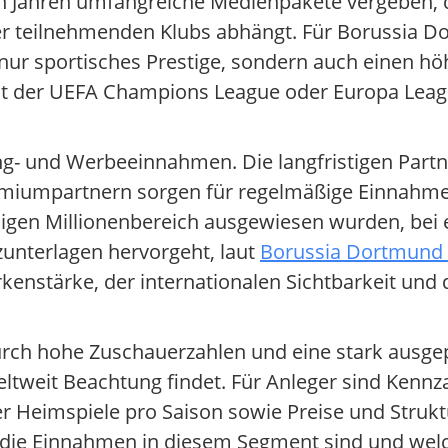
en Jahren umfangreiche Medienpakete vergeben,
 der teilnehmenden Klubs abhängt. Für Borussia 
 nur sportisches Prestige, sondern auch einen h
 mit der UEFA Champions League oder Europa Leag
.
ng- und Werbeeinnahmen. Die langfristigen Partn
emiumpartnern sorgen für regelmäßige Einnahme
ligen Millionenbereich ausgewiesen wurden, bei 
zunterlagen hervorgeht, laut
Borussia Dortmund 
rkenstärke, der internationalen Sichtbarkeit und 
Durch hohe Zuschauerzahlen und eine stark ausgep
ltweit Beachtung findet. Für Anleger sind Kennz
er Heimspiele pro Saison sowie Preise und Strukt
il die Einnahmen in diesem Segment sind und welc