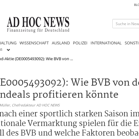
BL
HALTUNG
WISSENSCHAFT
AUSLAND
POLIZEI
INTERNATIONAL
SONSTI
GS
-Aktie (DE0005493092): Wie BVB von ...
E0005493092): Wie BVB von de
deals profitieren könnte
 Müller,
Chefredakteur AD HOC NEWS
ach einer sportlich starken Saison i
tionale Vermarktung spielen für die Er
ll des BVB und welche Faktoren beoba