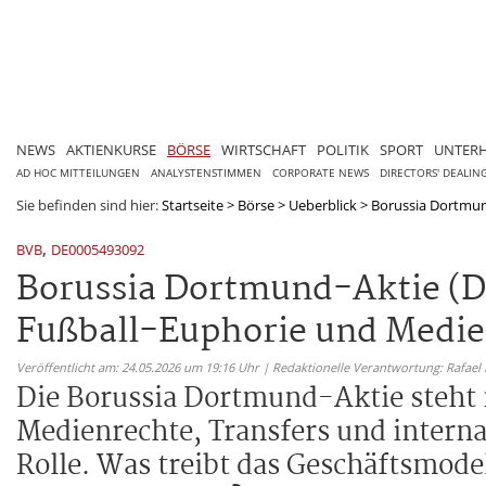
NEWS
AKTIENKURSE
BÖRSE
WIRTSCHAFT
POLITIK
SPORT
UNTER
AD HOC MITTEILUNGEN
ANALYSTENSTIMMEN
CORPORATE NEWS
DIRECTORS' DEALIN
Sie befinden sind hier:
Startseite
>
Börse
>
Ueberblick
>
Borussia Dortmund
,
BVB
DE0005493092
Borussia Dortmund-Aktie (D
Fußball-Euphorie und Medien
Veröffentlicht am: 24.05.2026 um 19:16 Uhr | Redaktionelle Verantwortung: Rafael
Die Borussia Dortmund-Aktie steht n
Medienrechte, Transfers und interna
Rolle. Was treibt das Geschäftsmode