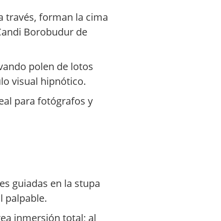
a través, forman la cima
 Candi Borobudur de
evando polen de lotos
o visual hipnótico.
eal para fotógrafos y
es guiadas en la stupa
l palpable.
ea inmersión total; al