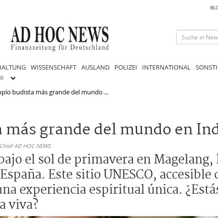
BL
HALTUNG
WISSENSCHAFT
AUSLAND
POLIZEI
INTERNATIONAL
SONSTI
GS
plo budista más grande del mundo ...
a más grande del mundo en In
n-Chief AD HOC NEWS
ajo el sol de primavera en Magelang, l
 España. Este sitio UNESCO, accesible 
na experiencia espiritual única. ¿Est
a viva?