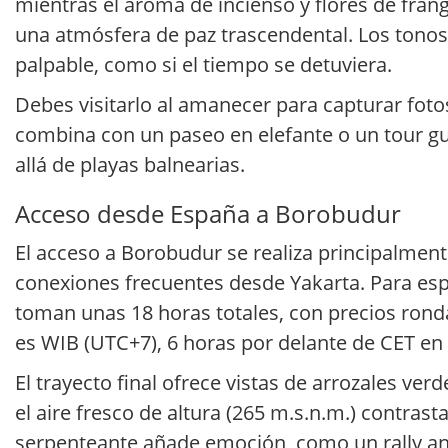
mientras el aroma de incienso y flores de frang
una atmósfera de paz trascendental. Los tonos
palpable, como si el tiempo se detuviera.
Debes visitarlo al amanecer para capturar foto
combina con un paseo en elefante o un tour gu
allá de playas balnearias.
Acceso desde España a Borobudur
El acceso a Borobudur se realiza principalmen
conexiones frecuentes desde Yakarta. Para es
toman unas 18 horas totales, con precios rond
es WIB (UTC+7), 6 horas por delante de CET en 
El trayecto final ofrece vistas de arrozales v
el aire fresco de altura (265 m.s.n.m.) contrast
serpenteante añade emoción, como un rally an