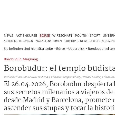
NEWS
AKTIENKURSE
BÖRSE
WIRTSCHAFT
POLITIK
SPORT
UNTER
AD HOC MITTEILUNGEN
ANALYSTENSTIMMEN
CORPORATE NEWS
DIRECTORS' DEALIN
Sie befinden sind hier:
Startseite
>
Börse
>
Ueberblick
>
Borobudur: el tem
,
Borobudur
Magelang
Borobudur: el templo budist
Published on 04/26/2026 at 20:54 | Editorial responsibility: Rafael Müller,
Editor-i
El 26.04.2026, Borobudur despierta b
sus secretos milenarios a viajeros de
desde Madrid y Barcelona, promete u
ascender sus stupas y tocar la histori