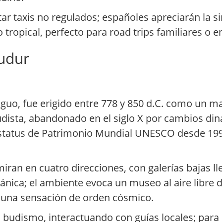
vitar taxis no regulados; españoles apreciarán la s
ropical, perfecto para road trips familiares o en
budur
guo, fue erigido entre 778 y 850 d.C. como un m
dista, abandonado en el siglo X por cambios din
estatus de Patrimonio Mundial UNESCO desde 199
ran en cuatro direcciones, con galerías bajas l
cánica; el ambiente evoca un museo al aire libre 
a una sensación de orden cósmico.
a budismo, interactuando con guías locales; par