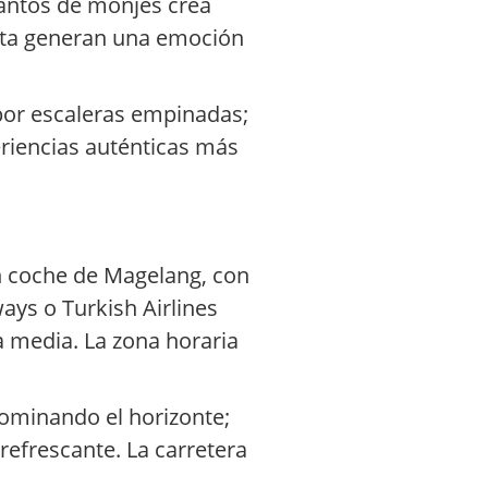
 cantos de monjes crea
sita generan una emoción
 por escaleras empinadas;
riencias auténticas más
en coche de Magelang, con
ys o Turkish Airlines
 media. La zona horaria
dominando el horizonte;
 refrescante. La carretera