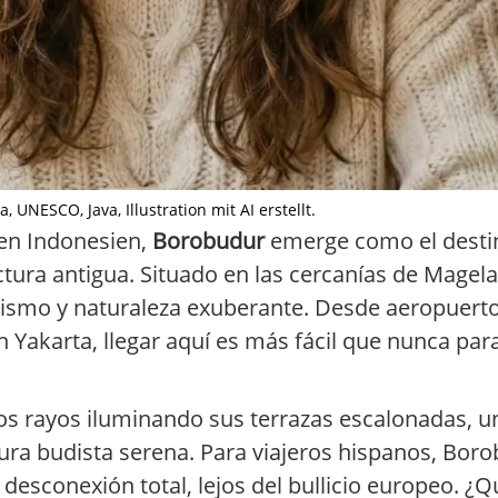
UNESCO, Java, Illustration mit AI erstellt.
 en Indonesien,
Borobudur
emerge como el desti
ctura antigua. Situado en las cercanías de Magel
sticismo y naturaleza exuberante. Desde aeropuer
 Yakarta, llegar aquí es más fácil que nunca par
os rayos iluminando sus terrazas escalonadas, u
aura budista serena. Para viajeros hispanos, Bor
esconexión total, lejos del bullicio europeo. ¿