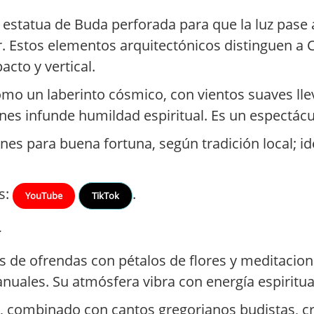
estatua de Buda perforada para que la luz pase 
or. Estos elementos arquitectónicos distinguen a
to y vertical.
omo un laberinto cósmico, con vientos suaves ll
nes infunde humildad espiritual. Es un espectácul
nes para buena fortuna, según tradición local; id
s:
.
YouTube
TikTok
r
s de ofrendas con pétalos de flores y meditacion
 anuales. Su atmósfera vibra con energía espiritua
s, combinado con cantos gregorianos budistas, cr