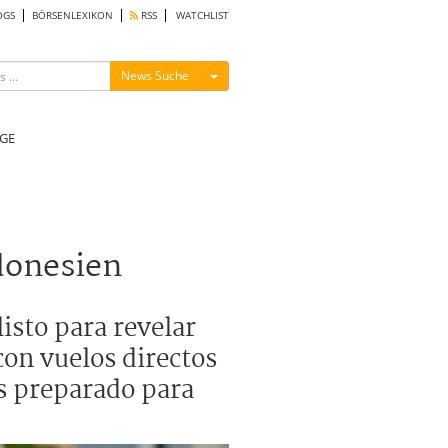
OGS
BÖRSENLEXIKON
RSS
WATCHLIST
Menü ein-/ausblenden
News Suche
GE
donesien
isto para revelar
con vuelos directos
ás preparado para