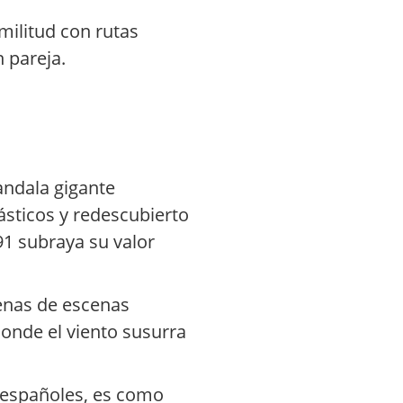
imilitud con rutas
 pareja.
andala gigante
ásticos y redescubierto
1 subraya su valor
lenas de escenas
donde el viento susurra
a españoles, es como