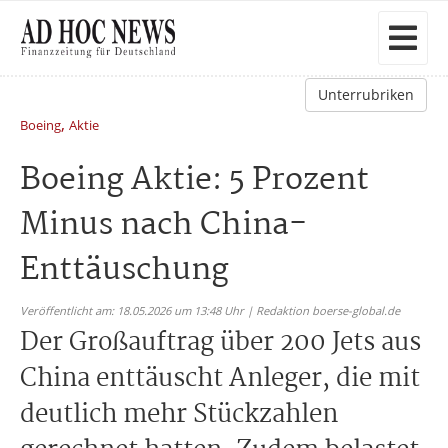
Unterrubriken
,
Boeing
Aktie
Boeing Aktie: 5 Prozent
Minus nach China-
Enttäuschung
Veröffentlicht am: 18.05.2026 um 13:48 Uhr | Redaktion boerse-global.de
Der Großauftrag über 200 Jets aus
China enttäuscht Anleger, die mit
deutlich mehr Stückzahlen