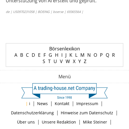
Unterstützung von AI erstellt und geprüft.
de | US0970231058 | BOEING | boerse | 69365564 |
Börsenlexikon
A
B
C
D
E
F
G
H
I
J
K
L
M
N
O
P
Q
R
S
T
U
V
W
X
Y
Z
Menü
|
|
|
|
|
i
News
Kontakt
Impressum
|
|
Datenschutzerklärung
Hinweise zum Datenschutz
|
|
|
Über uns
Unsere Redaktion
Mike Steiner