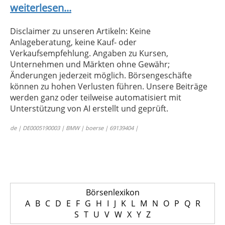
weiterlesen...
Disclaimer zu unseren Artikeln: Keine
Anlageberatung, keine Kauf- oder
Verkaufsempfehlung. Angaben zu Kursen,
Unternehmen und Märkten ohne Gewähr;
Änderungen jederzeit möglich. Börsengeschäfte
können zu hohen Verlusten führen. Unsere Beiträge
werden ganz oder teilweise automatisiert mit
Unterstützung von AI erstellt und geprüft.
de | DE0005190003 | BMW | boerse | 69139404 |
Börsenlexikon
A
B
C
D
E
F
G
H
I
J
K
L
M
N
O
P
Q
R
S
T
U
V
W
X
Y
Z