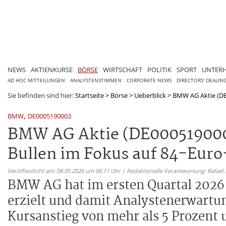
NEWS
AKTIENKURSE
BÖRSE
WIRTSCHAFT
POLITIK
SPORT
UNTER
AD HOC MITTEILUNGEN
ANALYSTENSTIMMEN
CORPORATE NEWS
DIRECTORS' DEALIN
Sie befinden sind hier:
Startseite
>
Börse
>
Ueberblick
>
BMW AG Aktie (DE0
,
BMW
DE0005190003
BMW AG Aktie (DE0005190003
Bullen im Fokus auf 84-Eur
Veröffentlicht am: 08.05.2026 um 06:11 Uhr | Redaktionelle Verantwortung: Rafael
BMW AG hat im ersten Quartal 2026 
erzielt und damit Analystenerwartun
Kursanstieg von mehr als 5 Prozent