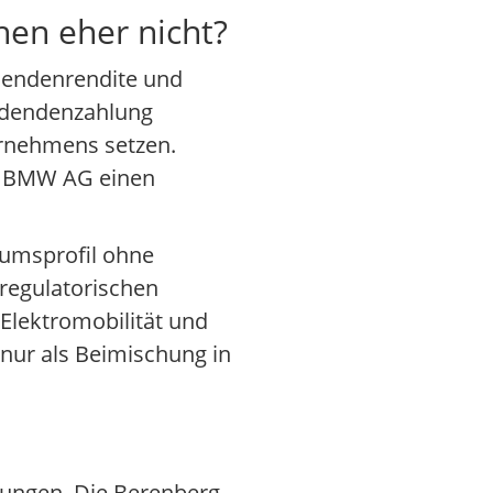
hen eher nicht?
idendenrendite und
videndenzahlung
ernehmens setzen.
 in BMW AG einen
stumsprofil ohne
 regulatorischen
Elektromobilität und
 nur als Beimischung in
zungen. Die Berenberg