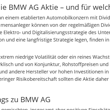
die BMW AG Aktie – und für welc
 an einem etablierten Automobilkonzern mit Div
nkommensanleger können von der regelmäßigen Di
 Elektro- und Digitalisierungsstrategie des Unt
on und eine langfristige Strategie legen, finden
 extrem niedrige Volatilität oder ein reines Wach
klisch und von Konjunktur, Rohstoffpreisen und
 andere Hersteller vor hohen Investitionen in 
ringer Risikobereitschaft sollten die Aktie daher
ngs zu BMW AG
t gemischten, insgesamt aber positiven Einschät