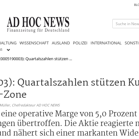
BL
HALTUNG
WISSENSCHAFT
AUSLAND
POLIZEI
INTERNATIONAL
SONSTI
GS
005190003): Quartalszahlen stützen ...
): Quartalszahlen stützen Ku
o-Zone
 Müller,
Chefredakteur AD HOC NEWS
eine operative Marge von 5,0 Prozent
gen übertroffen. Die Aktie reagierte 
 und nähert sich einer markanten Wide