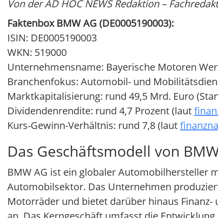
Von der AD HOC NEWS Redaktion – Fachredaktio
Faktenbox BMW AG (DE0005190003):
ISIN: DE0005190003
WKN: 519000
Unternehmensname: Bayerische Motoren Wer
Branchenfokus: Automobil- und Mobilitätsdien
Marktkapitalisierung: rund 49,5 Mrd. Euro (Stan
Dividendenrendite: rund 4,7 Prozent (laut
finan
Kurs-Gewinn-Verhältnis: rund 7,8 (laut
finanzna
Das Geschäftsmodell von BMW
BMW AG ist ein globaler Automobilhersteller 
Automobilsektor. Das Unternehmen produziert
Motorräder und bietet darüber hinaus Finanz- 
an. Das Kerngeschäft umfasst die Entwicklung