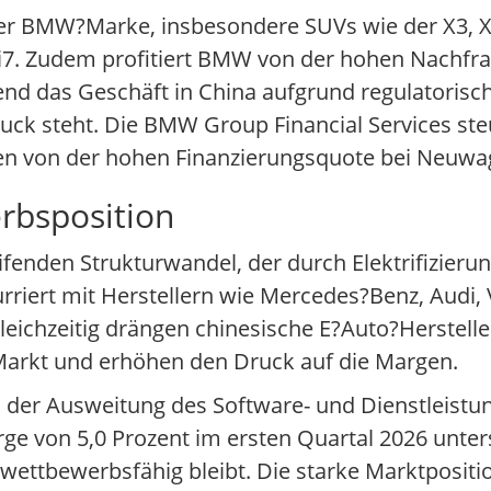
er BMW?Marke, insbesondere SUVs wie der X3, X
und i7. Zudem profitiert BMW von der hohen Nachf
d das Geschäft in China aufgrund regulatorisc
ck steht. Die BMW Group Financial Services steu
ren von der hohen Finanzierungsquote bei Neuw
rbsposition
fenden Strukturwandel, der durch Elektrifizierun
rriert mit Herstellern wie Mercedes?Benz, Audi,
eichzeitig drängen chinesische E?Auto?Herstelle
arkt und erhöhen den Druck auf die Margen.
e, der Ausweitung des Software- und Dienstleistu
ge von 5,0 Prozent im ersten Quartal 2026 unters
ettbewerbsfähig bleibt. Die starke Marktpositio