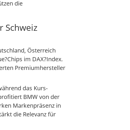
ützen die
r Schweiz
tschland, Österreich
Blue?Chips im DAX?Index.
ierten Premiumhersteller
 während das Kurs-
profitiert BMW von der
rken Markenpräsenz in
ärkt die Relevanz für