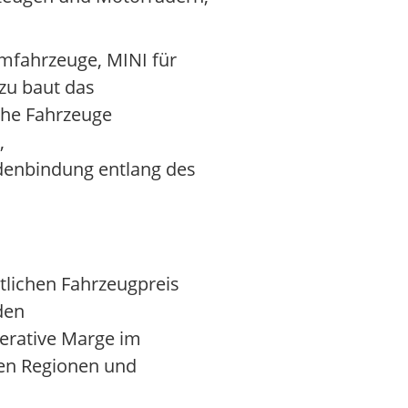
umfahrzeuge, MINI für
zu baut das
che Fahrzeuge
,
denbindung entlang des
lichen Fahrzeugpreis
den
perative Marge im
nen Regionen und