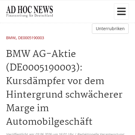
Unterrubriken
,
BMW
DE0005190003
BMW AG-Aktie
(DE0005190003):
Kursdämpfer vor dem
Hintergrund schwächerer
Marge im
Automobilgeschäft
Veröffentlicht am: 03.06.2026 um 16:01 Uhr | Redaktionelle Verantwortung: