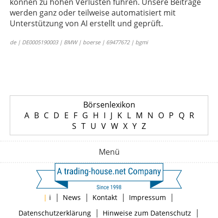
können zu hohen Verlusten führen. Unsere Beiträge
werden ganz oder teilweise automatisiert mit
Unterstützung von AI erstellt und geprüft.
de | DE0005190003 | BMW | boerse | 69477672 | bgmi
Börsenlexikon
A
B
C
D
E
F
G
H
I
J
K
L
M
N
O
P
Q
R
S
T
U
V
W
X
Y
Z
Menü
|
|
|
|
|
i
News
Kontakt
Impressum
|
|
Datenschutzerklärung
Hinweise zum Datenschutz