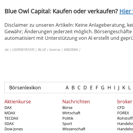
Blue Owl Capital: Kaufen oder verkaufen?
Hier 
Disclaimer zu unseren Artikeln: Keine Anlageberatung,
Gewähr; Änderungen jederzeit möglich. Börsengeschäfte 
automatisiert mit Unterstützung von AI erstellt und geprü
de | US09581B1035 | BLUE | boerse | 69020066 |
Börsenlexikon
A
B
C
D
E
F
G
H
I
J
K
L
Aktienkurse
Nachrichten
broker
DAX
Börse
CFD
MDAX
Wirtschaft
FOREX
TECDAX
Politik
Rohstoff
SDAX
Sport
Handels
Dow Jones
Wissenschaft
Handelss