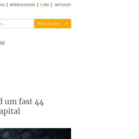
OGS
BÖRSENLEXIKON
RSS
WATCHLIST
Menü ein-/ausblenden
News Suche
GE
d um fast 44
apital