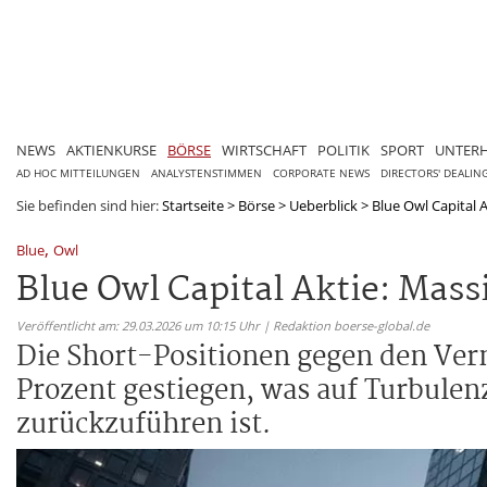
NEWS
AKTIENKURSE
BÖRSE
WIRTSCHAFT
POLITIK
SPORT
UNTER
AD HOC MITTEILUNGEN
ANALYSTENSTIMMEN
CORPORATE NEWS
DIRECTORS' DEALIN
Sie befinden sind hier:
Startseite
>
Börse
>
Ueberblick
>
Blue Owl Capital 
,
Blue
Owl
Blue Owl Capital Aktie: Mass
Veröffentlicht am: 29.03.2026 um 10:15 Uhr | Redaktion boerse-global.de
Die Short-Positionen gegen den Ver
Prozent gestiegen, was auf Turbul
zurückzuführen ist.