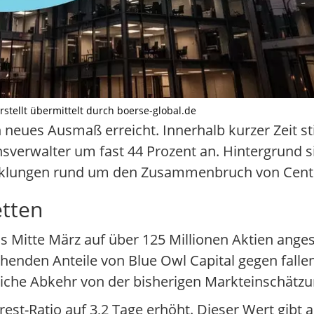
erstellt übermittelt durch boerse-global.de
 neues Ausmaß erreicht. Innerhalb kurzer Zeit st
sverwalter um fast 44 Prozent an. Hintergrund s
cklungen rund um den Zusammenbruch von Centur
etten
is Mitte März auf über 125 Millionen Aktien ange
tehenden Anteile von Blue Owl Capital gegen falle
tliche Abkehr von der bisherigen Markteinschätz
rest-Ratio auf 3,2 Tage erhöht. Dieser Wert gibt a