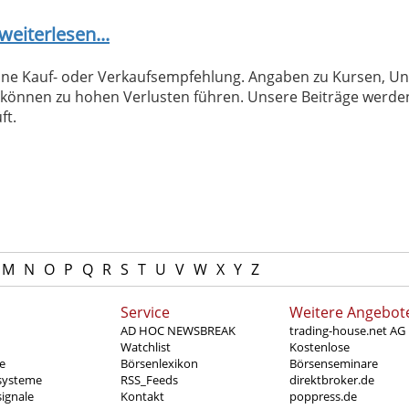
weiterlesen...
 keine Kauf- oder Verkaufsempfehlung. Angaben zu Kursen,
können zu hohen Verlusten führen. Unsere Beiträge werden
ft.
M
N
O
P
Q
R
S
T
U
V
W
X
Y
Z
Service
Weitere Angebot
AD HOC NEWSBREAK
trading-house.net AG
Watchlist
Kostenlose
e
Börsenlexikon
Börsenseminare
systeme
RSS_Feeds
direktbroker.de
ignale
Kontakt
poppress.de