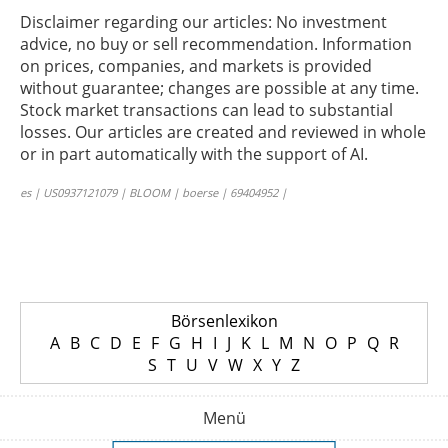
Disclaimer regarding our articles: No investment
advice, no buy or sell recommendation. Information
on prices, companies, and markets is provided
without guarantee; changes are possible at any time.
Stock market transactions can lead to substantial
losses. Our articles are created and reviewed in whole
or in part automatically with the support of AI.
es | US0937121079 | BLOOM | boerse | 69404952 |
Börsenlexikon
A
B
C
D
E
F
G
H
I
J
K
L
M
N
O
P
Q
R
S
T
U
V
W
X
Y
Z
Menü