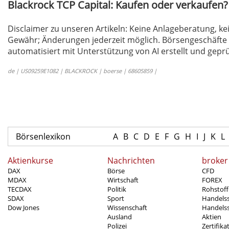
Blackrock TCP Capital: Kaufen oder verkaufen
Disclaimer zu unseren Artikeln: Keine Anlageberatung,
Gewähr; Änderungen jederzeit möglich. Börsengeschäfte 
automatisiert mit Unterstützung von AI erstellt und geprü
de | US09259E1082 | BLACKROCK | boerse | 68605859 |
Börsenlexikon
A
B
C
D
E
F
G
H
I
J
K
L
Aktienkurse
Nachrichten
broker
DAX
Börse
CFD
MDAX
Wirtschaft
FOREX
TECDAX
Politik
Rohstoff
SDAX
Sport
Handels
Dow Jones
Wissenschaft
Handelss
Ausland
Aktien
Polizei
Zertifika