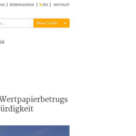
OGS
BÖRSENLEXIKON
RSS
WATCHLIST
Menü ein-/ausblenden
News Suche
GE
 Wertpapierbetrugs
ürdigkeit