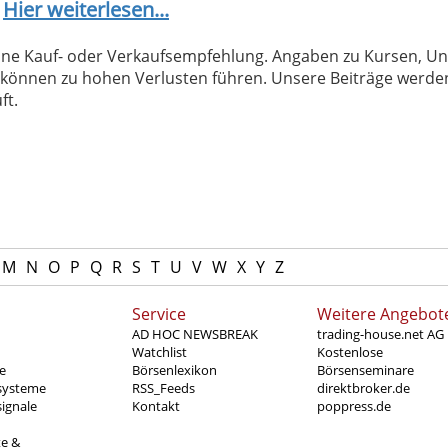
?
Hier weiterlesen...
 keine Kauf- oder Verkaufsempfehlung. Angaben zu Kursen,
können zu hohen Verlusten führen. Unsere Beiträge werden
ft.
M
N
O
P
Q
R
S
T
U
V
W
X
Y
Z
Service
Weitere Angebot
AD HOC NEWSBREAK
trading-house.net AG
Watchlist
Kostenlose
e
Börsenlexikon
Börsenseminare
systeme
RSS_Feeds
direktbroker.de
ignale
Kontakt
poppress.de
te &