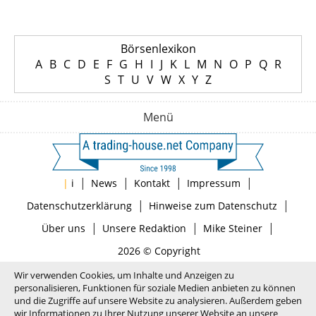
Börsenlexikon
A
B
C
D
E
F
G
H
I
J
K
L
M
N
O
P
Q
R
S
T
U
V
W
X
Y
Z
Menü
|
|
|
|
|
i
News
Kontakt
Impressum
|
|
Datenschutzerklärung
Hinweise zum Datenschutz
|
|
|
Über uns
Unsere Redaktion
Mike Steiner
2026 © Copyright
Wir verwenden Cookies, um Inhalte und Anzeigen zu
personalisieren, Funktionen für soziale Medien anbieten zu können
und die Zugriffe auf unsere Website zu analysieren. Außerdem geben
wir Informationen zu Ihrer Nutzung unserer Website an unsere