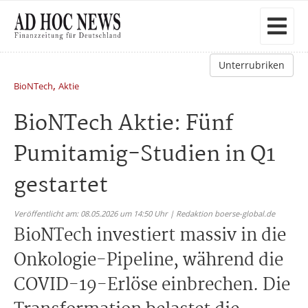
Unterrubriken
,
BioNTech
Aktie
BioNTech Aktie: Fünf
Pumitamig-Studien in Q1
gestartet
Veröffentlicht am: 08.05.2026 um 14:50 Uhr | Redaktion boerse-global.de
BioNTech investiert massiv in die
Onkologie-Pipeline, während die
COVID-19-Erlöse einbrechen. Die