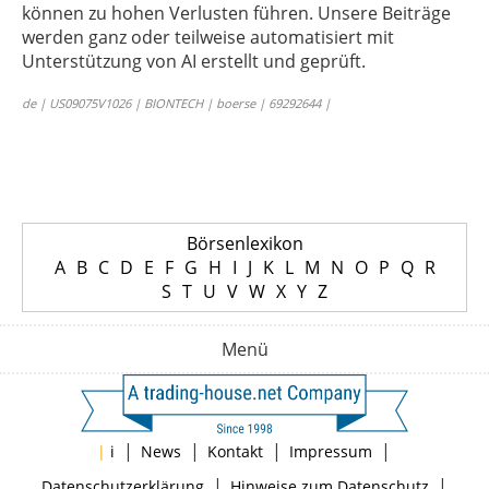
können zu hohen Verlusten führen. Unsere Beiträge
werden ganz oder teilweise automatisiert mit
Unterstützung von AI erstellt und geprüft.
de | US09075V1026 | BIONTECH | boerse | 69292644 |
Börsenlexikon
A
B
C
D
E
F
G
H
I
J
K
L
M
N
O
P
Q
R
S
T
U
V
W
X
Y
Z
Menü
|
|
|
|
|
i
News
Kontakt
Impressum
|
|
Datenschutzerklärung
Hinweise zum Datenschutz