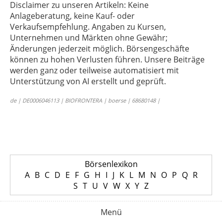
Disclaimer zu unseren Artikeln: Keine
Anlageberatung, keine Kauf- oder
Verkaufsempfehlung. Angaben zu Kursen,
Unternehmen und Märkten ohne Gewähr;
Änderungen jederzeit möglich. Börsengeschäfte
können zu hohen Verlusten führen. Unsere Beiträge
werden ganz oder teilweise automatisiert mit
Unterstützung von AI erstellt und geprüft.
de | DE0006046113 | BIOFRONTERA | boerse | 68680148 |
Börsenlexikon
A
B
C
D
E
F
G
H
I
J
K
L
M
N
O
P
Q
R
S
T
U
V
W
X
Y
Z
Menü