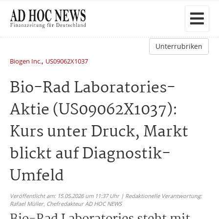
Unterrubriken
,
Biogen Inc.
US09062X1037
Bio-Rad Laboratories-
Aktie (US09062X1037):
Kurs unter Druck, Markt
blickt auf Diagnostik-
Umfeld
Veröffentlicht am: 15.05.2026 um 11:37 Uhr | Redaktionelle Verantwortung:
Rafael Müller,
Chefredakteur AD HOC NEWS