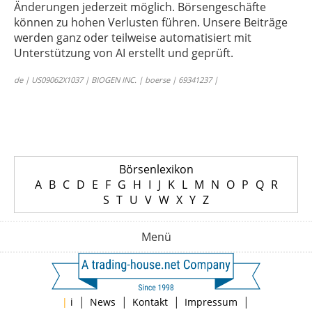
Änderungen jederzeit möglich. Börsengeschäfte
können zu hohen Verlusten führen. Unsere Beiträge
werden ganz oder teilweise automatisiert mit
Unterstützung von AI erstellt und geprüft.
de | US09062X1037 | BIOGEN INC. | boerse | 69341237 |
Börsenlexikon
A
B
C
D
E
F
G
H
I
J
K
L
M
N
O
P
Q
R
S
T
U
V
W
X
Y
Z
Menü
|
|
|
|
|
i
News
Kontakt
Impressum