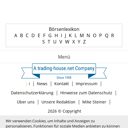
Börsenlexikon
A
B
C
D
E
F
G
H
I
J
K
L
M
N
O
P
Q
R
S
T
U
V
W
X
Y
Z
Menü
|
|
|
|
|
i
News
Kontakt
Impressum
|
|
Datenschutzerklärung
Hinweise zum Datenschutz
|
|
|
Über uns
Unsere Redaktion
Mike Steiner
2026 © Copyright
Wir verwenden Cookies, um Inhalte und Anzeigen zu
personalisieren, Funktionen für soziale Medien anbieten zu können