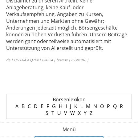
Disclaimer zu unseren Artikeln: Keine
Anlageberatung, keine Kauf- oder
Verkaufsempfehlung. Angaben zu Kursen,
Unternehmen und Märkten ohne Gewähr;
Änderungen jederzeit möglich. Börsengeschäfte
können zu hohen Verlusten führen. Unsere Beiträge
werden ganz oder teilweise automatisiert mit
Unterstützung von AI erstellt und geprüft.
de | DE000A3CQ7F4 | BIKE24 | boerse | 69301010 |
Börsenlexikon
A
B
C
D
E
F
G
H
I
J
K
L
M
N
O
P
Q
R
S
T
U
V
W
X
Y
Z
Menü