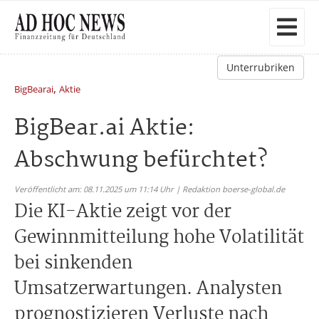
Unterrubriken
,
BigBearai
Aktie
BigBear.ai Aktie:
Abschwung befürchtet?
Veröffentlicht am: 08.11.2025 um 11:14 Uhr | Redaktion boerse-global.de
Die KI-Aktie zeigt vor der
Gewinnmitteilung hohe Volatilität
bei sinkenden
Umsatzerwartungen. Analysten
prognostizieren Verluste nach