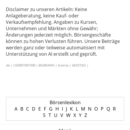
Disclaimer zu unseren Artikeln: Keine
Anlageberatung, keine Kauf- oder
Verkaufsempfehlung. Angaben zu Kursen,
Unternehmen und Märkten ohne Gewähr;
Änderungen jederzeit möglich. Börsengeschäfte
können zu hohen Verlusten führen. Unsere Beiträge
werden ganz oder teilweise automatisiert mit
Unterstützung von AI erstellt und geprüft.
de | US08975B1098 | BIGBEARAI | boerse | 68337262 |
Börsenlexikon
A
B
C
D
E
F
G
H
I
J
K
L
M
N
O
P
Q
R
S
T
U
V
W
X
Y
Z