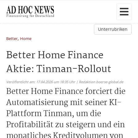
Unterrubriken
,
Better
Home
Better Home Finance
Aktie: Tinman-Rollout
Veröffentlicht am: 17.04.2026 um 18:35 Uhr | Redaktion boerse-global.de
Better Home Finance forciert die
Automatisierung mit seiner KI-
Plattform Tinman, um die
Profitabilität zu steigern und ein
monatliches Kreditvolumen von