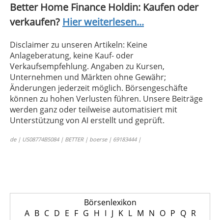
Better Home Finance Holdin: Kaufen oder
verkaufen?
Hier weiterlesen...
Disclaimer zu unseren Artikeln: Keine
Anlageberatung, keine Kauf- oder
Verkaufsempfehlung. Angaben zu Kursen,
Unternehmen und Märkten ohne Gewähr;
Änderungen jederzeit möglich. Börsengeschäfte
können zu hohen Verlusten führen. Unsere Beiträge
werden ganz oder teilweise automatisiert mit
Unterstützung von AI erstellt und geprüft.
de | US08774B5084 | BETTER | boerse | 69183444 |
Börsenlexikon
A
B
C
D
E
F
G
H
I
J
K
L
M
N
O
P
Q
R