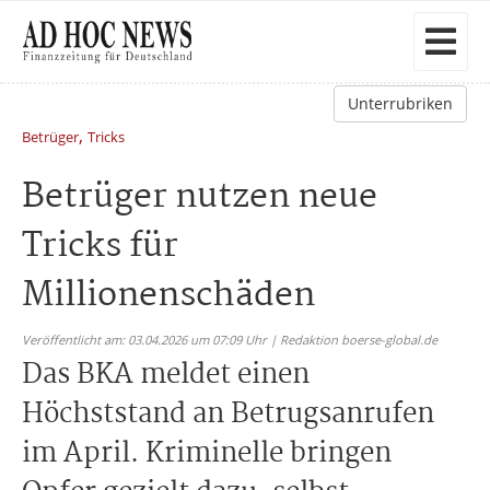
Unterrubriken
,
Betrüger
Tricks
Betrüger nutzen neue
Tricks für
Millionenschäden
Veröffentlicht am: 03.04.2026 um 07:09 Uhr | Redaktion boerse-global.de
Das BKA meldet einen
Höchststand an Betrugsanrufen
im April. Kriminelle bringen