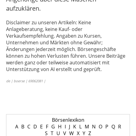
aufzuklären.
Disclaimer zu unseren Artikeln: Keine
Anlageberatung, keine Kauf- oder
Verkaufsempfehlung. Angaben zu Kursen,
Unternehmen und Märkten ohne Gewähr;
Änderungen jederzeit möglich. Börsengeschäfte
können zu hohen Verlusten führen. Unsere Beiträge
werden ganz oder teilweise automatisiert mit
Unterstützung von AI erstellt und geprüft.
de | boerse | 69062081 |
Börsenlexikon
A
B
C
D
E
F
G
H
I
J
K
L
M
N
O
P
Q
R
S
T
U
V
W
X
Y
Z