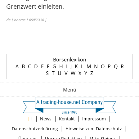
Grenzwert einleiten.
de | boerse | 65056136 |
Börsenlexikon
A
B
C
D
E
F
G
H
I
J
K
L
M
N
O
P
Q
R
S
T
U
V
W
X
Y
Z
Menü
|
|
|
|
|
i
News
Kontakt
Impressum
|
|
Datenschutzerklärung
Hinweise zum Datenschutz
|
|
|
Über uns
Unsere Redaktion
Mike Steiner