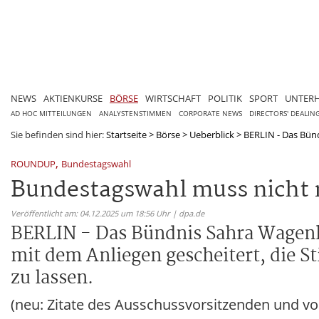
NEWS
AKTIENKURSE
BÖRSE
WIRTSCHAFT
POLITIK
SPORT
UNTER
AD HOC MITTEILUNGEN
ANALYSTENSTIMMEN
CORPORATE NEWS
DIRECTORS' DEALIN
Sie befinden sind hier:
Startseite
>
Börse
>
Ueberblick
>
BERLIN - Das Bün
,
ROUNDUP
Bundestagswahl
Bundestagswahl muss nicht 
Veröffentlicht am: 04.12.2025 um 18:56 Uhr | dpa.de
BERLIN - Das Bündnis Sahra Wagenk
mit dem Anliegen gescheitert, die 
zu lassen.
(neu: Zitate des Ausschussvorsitzenden und 