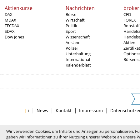
Aktienkurse
Nachrichten
broker
DAX
Börse
CFD
MDAX
Wirtschaft
FOREX
TECDAX
Politik
Rohstoff
SDAX
Sport
Handels
Dow Jones
Wissenschaft
Handelss
Ausland
Aktien
Polizei
Zertifika
Unterhaltung
Options
International
Börsens
Kalenderblatt
|
|
|
|
|
i
News
Kontakt
Impressum
Datenschutze
Wir verwenden Cookies, um Inhalte und Anzeigen zu personalisieren, Fu
geben wir Informationen zu Ihrer Nutzung unserer Website an unsere Pa