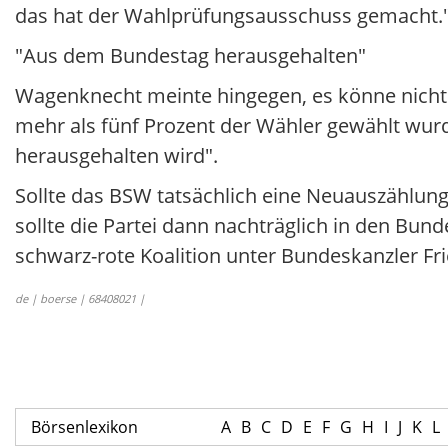
das hat der Wahlprüfungsausschuss gemacht.
"Aus dem Bundestag herausgehalten"
Wagenknecht meinte hingegen, es könne nicht d
mehr als fünf Prozent der Wähler gewählt wu
herausgehalten wird".
Sollte das BSW tatsächlich eine Neuauszähl
sollte die Partei dann nachträglich in den Bund
schwarz-rote Koalition unter Bundeskanzler Fr
de | boerse | 68408021 |
Börsenlexikon
A
B
C
D
E
F
G
H
I
J
K
L