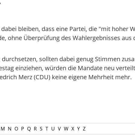
"
abei bleiben, dass eine Partei, die "mit hoher W
rde, ohne Überprüfung des Wahlergebnisses aus
ung durchsetzen, sollten dabei genug Stimmen
estag einziehen, würden die Mandate neu verteilt.
iedrich Merz (CDU) keine eigene Mehrheit mehr.
M
N
O
P
Q
R
S
T
U
V
W
X
Y
Z