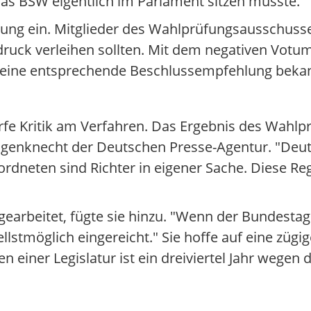
as BSW eigentlich im Parlament sitzen müsste.
lung ein. Mitglieder des Wahlprüfungsausschusses
ruck verleihen sollten. Mit dem negativen Vot
en eine entsprechende Beschlussempfehlung bek
rfe Kritik am Verfahren. Das Ergebnis des Wahl
genknecht der Deutschen Presse-Agentur. "Deut
neten sind Richter in eigener Sache. Diese Regel
 gearbeitet, fügte sie hinzu. "Wenn der Bundestag
llstmöglich eingereicht." Sie hoffe auf eine züg
n einer Legislatur ist ein dreiviertel Jahr wegen