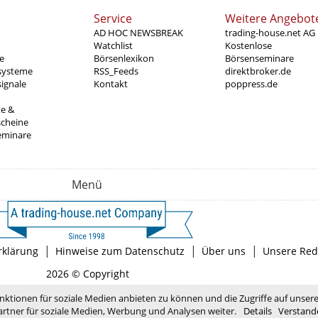
Service
Weitere Angebot
AD HOC NEWSBREAK
trading-house.net AG
Watchlist
Kostenlose
e
Börsenlexikon
Börsenseminare
systeme
RSS_Feeds
direktbroker.de
ignale
Kontakt
poppress.de
te &
scheine
eminare
Menü
|
|
|
rklärung
Hinweise zum Datenschutz
Über uns
Unsere Red
2026 © Copyright
nktionen für soziale Medien anbieten zu können und die Zugriffe auf unser
rtner für soziale Medien, Werbung und Analysen weiter.
Details
Verstand