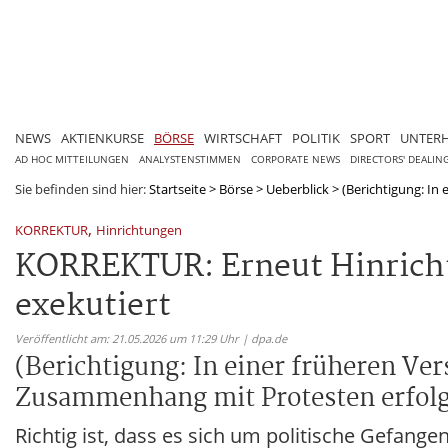
NEWS
AKTIENKURSE
BÖRSE
WIRTSCHAFT
POLITIK
SPORT
UNTER
AD HOC MITTEILUNGEN
ANALYSTENSTIMMEN
CORPORATE NEWS
DIRECTORS' DEALIN
Sie befinden sind hier:
Startseite
>
Börse
>
Ueberblick
>
(Berichtigung: In e
,
KORREKTUR
Hinrichtungen
KORREKTUR: Erneut Hinricht
exekutiert
Veröffentlicht am: 21.05.2026 um 11:29 Uhr | dpa.de
(Berichtigung: In einer früheren Vers
Zusammenhang mit Protesten erfolg
Richtig ist, dass es sich um politische Gefang