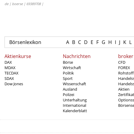
de | boerse | 69389708 |
Börsenlexikon
A
B
C
D
E
F
G
H
I
J
K
L
Aktienkurse
Nachrichten
broker
DAX
Börse
CFD
MDAX
Wirtschaft
FOREX
TECDAX
Politik
Rohstoff
SDAX
Sport
Handels
Dow Jones
Wissenschaft
Handelss
Ausland
Aktien
Polizei
Zertifika
Unterhaltung
Options
International
Börsens
Kalenderblatt