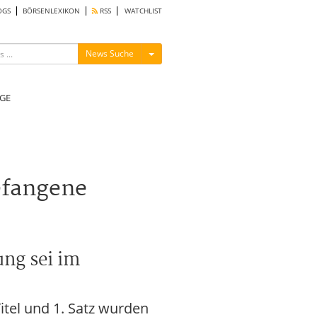
OGS
BÖRSENLEXIKON
RSS
WATCHLIST
Menü ein-/ausblenden
News Suche
GE
efangene
ung sei im
itel und 1. Satz wurden