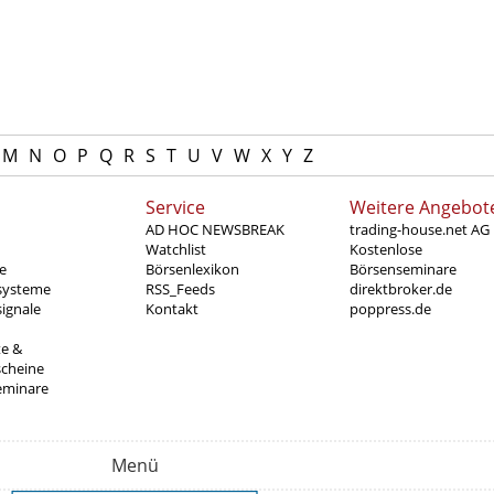
M
N
O
P
Q
R
S
T
U
V
W
X
Y
Z
Service
Weitere Angebot
AD HOC NEWSBREAK
trading-house.net AG
Watchlist
Kostenlose
e
Börsenlexikon
Börsenseminare
systeme
RSS_Feeds
direktbroker.de
ignale
Kontakt
poppress.de
te &
scheine
eminare
Menü