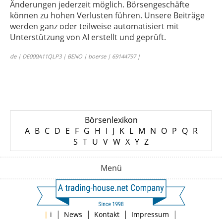
Änderungen jederzeit möglich. Börsengeschäfte
können zu hohen Verlusten führen. Unsere Beiträge
werden ganz oder teilweise automatisiert mit
Unterstützung von AI erstellt und geprüft.
de | DE000A11QLP3 | BENO | boerse | 69144797 |
Börsenlexikon
A
B
C
D
E
F
G
H
I
J
K
L
M
N
O
P
Q
R
S
T
U
V
W
X
Y
Z
Menü
|
|
|
|
|
i
News
Kontakt
Impressum