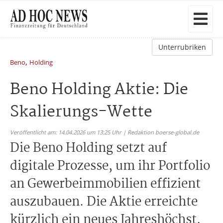
Unterrubriken
,
Beno
Holding
Beno Holding Aktie: Die
Skalierungs-Wette
Veröffentlicht am: 14.04.2026 um 13:25 Uhr | Redaktion boerse-global.de
Die Beno Holding setzt auf
digitale Prozesse, um ihr Portfolio
an Gewerbeimmobilien effizient
auszubauen. Die Aktie erreichte
kürzlich ein neues Jahreshöchst.