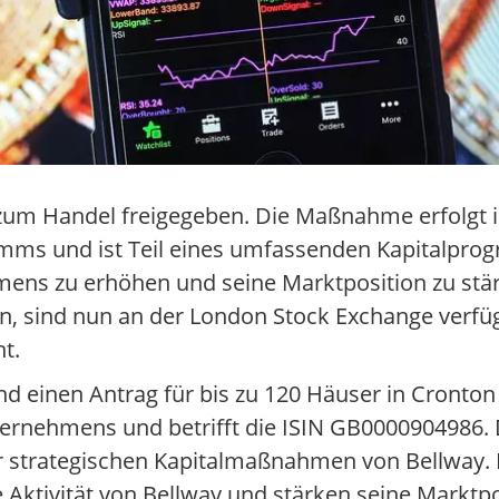
en zum Handel freigegeben. Die Maßnahme erfolg
amms und ist Teil eines umfassenden Kapitalpro
nehmens zu erhöhen und seine Marktposition zu stär
, sind nun an der London Stock Exchange verfüg
ht.
Land einen Antrag für bis zu 120 Häuser in Cronto
nternehmens und betrifft die ISIN GB0000904986. 
der strategischen Kapitalmaßnahmen von Bellway.
 Aktivität von Bellway und stärken seine Marktpo