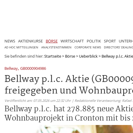
NEWS
AKTIENKURSE
BÖRSE
WIRTSCHAFT
POLITIK
SPORT
UNTER
AD HOC MITTEILUNGEN
ANALYSTENSTIMMEN
CORPORATE NEWS
DIRECTORS' DEALIN
Sie befinden sind hier:
Startseite
>
Börse
>
Ueberblick
>
Bellway p.l.c. Akt
,
Bellway
GB0000904986
Bellway p.l.c. Aktie (GB000
freigegeben und Wohnbaupro
Veröffentlicht am: 07.05.2026 um 22:32 Uhr | Redaktionelle Verantwortung: Rafael
Bellway p.l.c. hat 278.885 neue Akt
Wohnbauprojekt in Cronton mit bis 