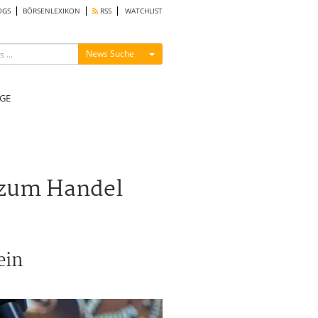
OGS
BÖRSENLEXIKON
RSS
WATCHLIST
Menü ein-/ausblenden
News Suche
GE
 zum Handel
ein