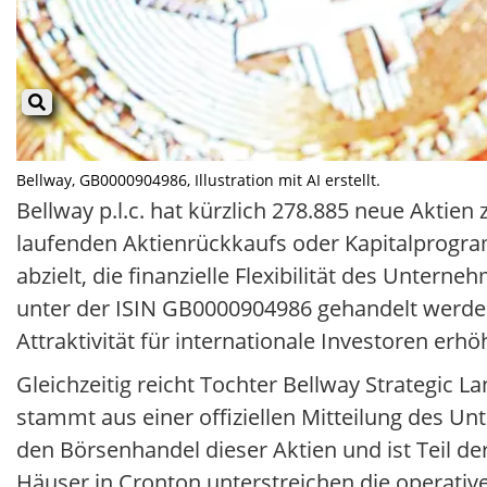
Bellway, GB0000904986, Illustration mit AI erstellt.
Bellway p.l.c. hat kürzlich 278.885 neue Akti
laufenden Aktienrückkaufs oder Kapitalprogr
abzielt, die finanzielle Flexibilität des Unter
unter der ISIN GB0000904986 gehandelt werden
Attraktivität für internationale Investoren erhö
Gleichzeitig reicht Tochter Bellway Strategic 
stammt aus einer offiziellen Mitteilung des U
den Börsenhandel dieser Aktien und ist Teil 
Häuser in Cronton unterstreichen die operative