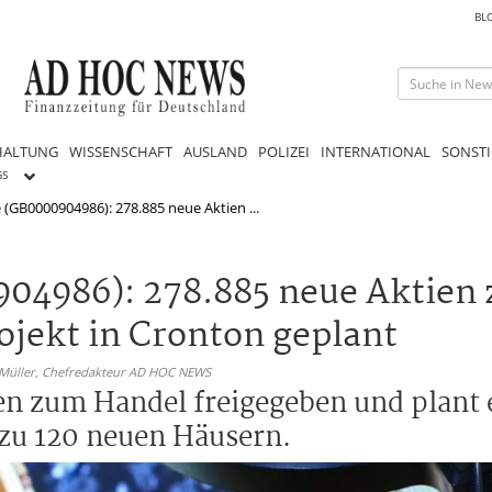
BL
HALTUNG
WISSENSCHAFT
AUSLAND
POLIZEI
INTERNATIONAL
SONSTI
GS
ie (GB0000904986): 278.885 neue Aktien ...
0904986): 278.885 neue Aktien
jekt in Cronton geplant
 Müller,
Chefredakteur AD HOC NEWS
ien zum Handel freigegeben und plant 
zu 120 neuen Häusern.